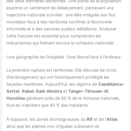
des deux dernières décennies. Une partie de la population
exprime un sentiment de délaissement, percevant une
trajectoire nationale scindée : une élite intégrée aux flux
mondiaux face à des territoires confinés à l’économie
informelle et à des services publics défaillants. Analyser
cette fracture est essentiel pour comprendre les
mécanismes qui freinent encore la cohésion nationale.
Une géographie de l’inégalité : l’axe littoral face à l’intérieur
La première rupture est territoriale. Elle découle de choix
d’aménagement qui ont historiquement privilégié les
façades maritimes. Aujourd’hui, les régions de
Casablanca
–
Settat
,
Rabat
–
Salé
–
Kénitra
et
Tanger
–
Tétouan
–
Al
Hoceïma
génèrent près de 60 % de la richesse nationale,
tout en n’abritant que 40 % des habitants.
À l’opposé, les zones montagneuses du
Rif
et de l’
Atlas
ainsi que les plaines non irriguées subissent un