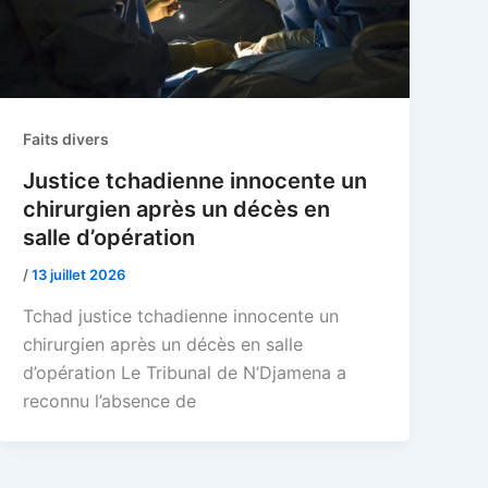
Faits divers
Justice tchadienne innocente un
chirurgien après un décès en
salle d’opération
/
13 juillet 2026
Tchad justice tchadienne innocente un
chirurgien après un décès en salle
d’opération Le Tribunal de N’Djamena a
reconnu l’absence de