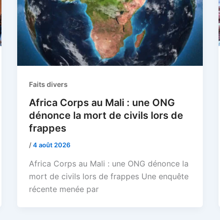
Faits divers
Africa Corps au Mali : une ONG
dénonce la mort de civils lors de
frappes
/
4 août 2026
Africa Corps au Mali : une ONG dénonce la
mort de civils lors de frappes Une enquête
récente menée par