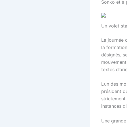
Sonko et à p
Un volet sta
La journée 
la formatio
désignés, se
mouvement. 
textes d’ori
L’un des mo
président du
strictement 
instances di
Une grande