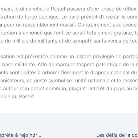
main, le dimanche, le Pastef passera d’une phase de réflexi
ration de force publique. Le parti prévoit d’investir le co
a
pour un rassemblement massif. Contrairement aux événe
irection a annoncé que l’entrée serait totalement gratuite, fa
ue de milliers de militants et de sympathisants venus de tou
isation est présentée comme un instant privilégié de partag
a base militante. Afin de marquer l’aspect patriotique de la 
ants sont invités à arborer fièrement le drapeau national d
anisateurs, ce geste symbolise l’unité nationale et le rass
s autour d’un projet commun, plaçant l’intérêt du pays au 
itique du Pastef.
Krépin Diatta s’apprête à rejoindre la Premier League après son aventure monégasque