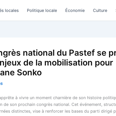
és locales
Politique locale
Économie
Culture
ngrès national du Pastef se p
enjeux de la mobilisation pour
ane Sonko
26
’apprête à vivre un moment charnière de son histoire politi
ion de son prochain congrès national. Cet événement, struct
nées distinctes, vise à renforcer les bases du parti dirigé