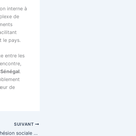
on interne à
mplexe de
ments
cilitant
t le pays.
e entre les
rencontre,
u
Sénégal
.
emblement
cœur de
SUIVANT
Les défis de la cohésion sociale au Maroc : entre modernité et précarité