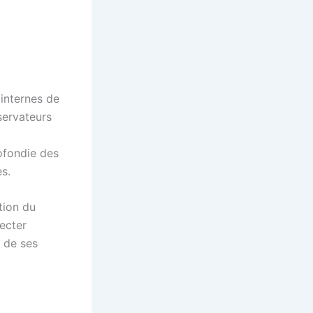
internes de
servateurs
ofondie des
es.
tion du
pecter
é de ses