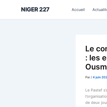
Aller
NIGER 227
au
Accueil
Actualit
contenu
Le co
: les 
Ousm
Par
/
4 juin 20
Le Pastef s
l’organisat
de deux jour