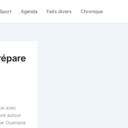
Sport
Agenda
Faits divers
Chronique
répare
que avec
uré autour
 par Ousmane