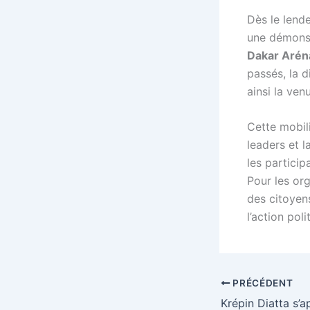
Dès le lende
une démonst
Dakar Arén
passés, la d
ainsi la ven
Cette mobil
leaders et l
les particip
Pour les org
des citoyen
l’action pol
PRÉCÉDENT