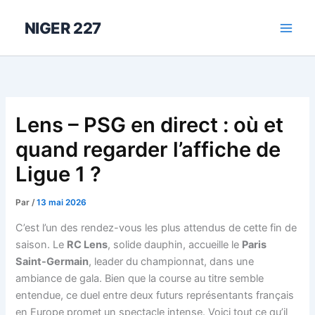
Aller
au
NIGER 227
contenu
Lens – PSG en direct : où et
quand regarder l’affiche de
Ligue 1 ?
Par
/
13 mai 2026
C’est l’un des rendez-vous les plus attendus de cette fin de
saison. Le
RC Lens
, solide dauphin, accueille le
Paris
Saint-Germain
, leader du championnat, dans une
ambiance de gala. Bien que la course au titre semble
entendue, ce duel entre deux futurs représentants français
en Europe promet un spectacle intense. Voici tout ce qu’il