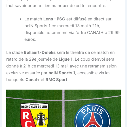
faut savoir pour ne rien manquer de cette rencontre.
Le match
Lens – PSG
est diffusé en direct sur
beIN Sports 1 ce mercredi 13 mai à 21h,
disponible notamment via l’offre CANAL+ à 29,99
euros.
Le stade
Bollaert-Delelis
sera le théâtre de ce match en
retard de la 29e journée de
Ligue 1
. Le coup d’envoi sera
donné à 21h ce mercredi 13 mai, avec une retransmission
exclusive assurée par
beIN Sports 1
, accessible via les
bouquets
Canal+
et
RMC Sport
.