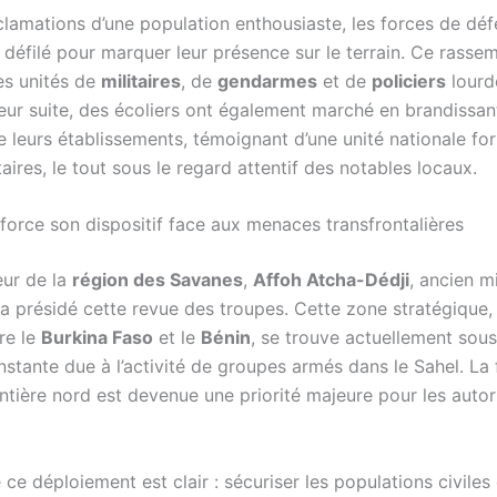
clamations d’une population enthousiaste, les forces de déf
t défilé pour marquer leur présence sur le terrain. Ce rass
es unités de
militaires
, de
gendarmes
et de
policiers
lourd
leur suite, des écoliers ont également marché en brandissan
e leurs établissements, témoignant d’une unité nationale fo
taires, le tout sous le regard attentif des notables locaux.
force son dispositif face aux menaces transfrontalières
ur de la
région des Savanes
,
Affoh Atcha-Dédji
, ancien m
a présidé cette revue des troupes. Cette zone stratégique, 
re le
Burkina Faso
et le
Bénin
, se trouve actuellement sou
stante due à l’activité de groupes armés dans le Sahel. La f
ntière nord est devenue une priorité majeure pour les autor
e ce déploiement est clair : sécuriser les populations civiles 