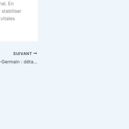
nal. En
stabiliser
vitales
SUIVANT
Lens – Paris Saint-Germain : détails de la diffusion et enjeux du choc de Ligue 1