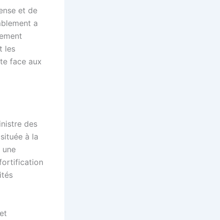
ense et de
emblement a
ement
t les
rte face aux
inistre des
située à la
s une
ortification
ités
et