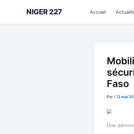
Aller
NIGER 227
au
Accueil
Actualit
contenu
Mobil
sécuri
Faso
Par
/
13 mai 2
Une démonst