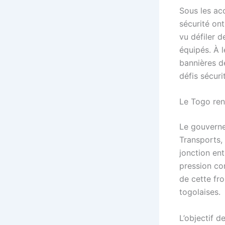
Sous les ac
sécurité on
vu défiler d
équipés. À 
bannières d
défis sécuri
Le Togo ren
Le gouverne
Transports, 
jonction ent
pression con
de cette fro
togolaises.
L’objectif d