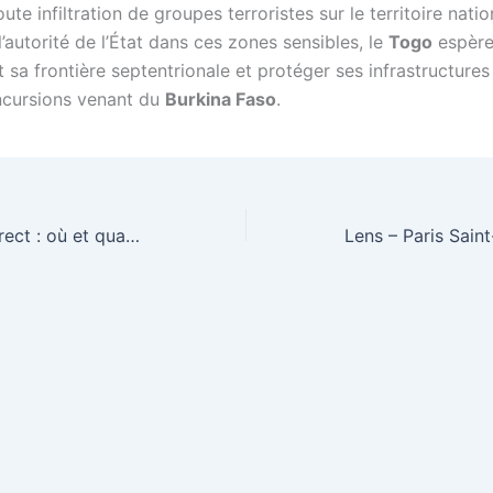
te infiltration de groupes terroristes sur le territoire natio
l’autorité de l’État dans ces zones sensibles, le
Togo
espère 
sa frontière septentrionale et protéger ses infrastructures 
incursions venant du
Burkina Faso
.
Lens – PSG en direct : où et quand regarder l’affiche de Ligue 1 ?