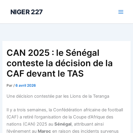
Aller
au
NIGER 227
contenu
CAN 2025 : le Sénégal
conteste la décision de la
CAF devant le TAS
Par
/
6 avril 2026
Une décision contestée par les Lions de la Teranga
Il y a trois semaines, la Confédération africaine de football
(CAF) a retiré l’organisation de la Coupe d’Afrique des
nations (CAN) 2025 au
Sénégal
, attribuant ainsi
l’événement au
Maroc
en raison des incidents survenus