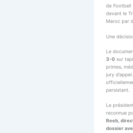
de Football
devant le Tr
Maroc par 
Une décisio
Le document
3-0
sur tapi
primes, méd
jury d’appe
officielleme
persistant.
Le présiden
reconnue pou
Reeb, direct
dossier ave