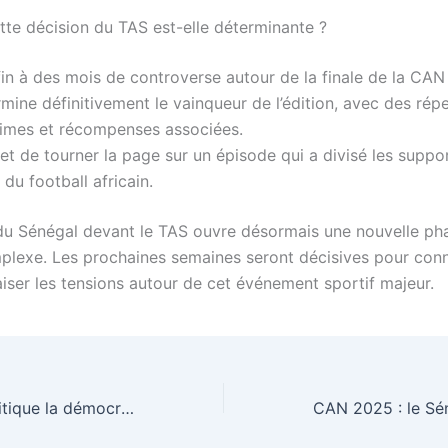
tte décision du TAS est-elle déterminante ?
fin à des mois de controverse autour de la finale de la CA
rmine définitivement le vainqueur de l’édition, avec des rép
rimes et récompenses associées.
et de tourner la page sur un épisode qui a divisé les suppor
 du football africain.
du Sénégal devant le TAS ouvre désormais une nouvelle ph
plexe. Les prochaines semaines seront décisives pour conna
aiser les tensions autour de cet événement sportif majeur.
Ibrahim traoré critique la démocratie au Burkina Faso : un tournant autoritaire ?