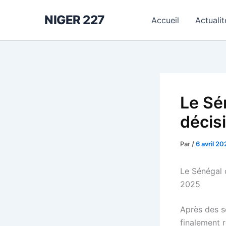
Aller
NIGER 227
au
Accueil
Actualit
contenu
Le Sé
décis
Par
/
6 avril 20
Le Sénégal o
2025
Après des s
finalement r