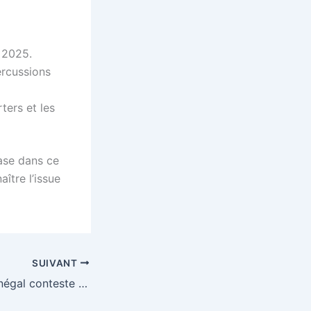
N 2025.
ercussions
ters et les
ase dans ce
ître l’issue
SUIVANT
CAN 2025 : le Sénégal conteste la décision de la CAF devant le TAS