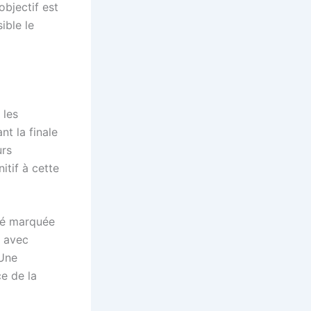
objectif est
ible le
 les
nt la finale
urs
itif à cette
été marquée
t avec
 Une
e de la