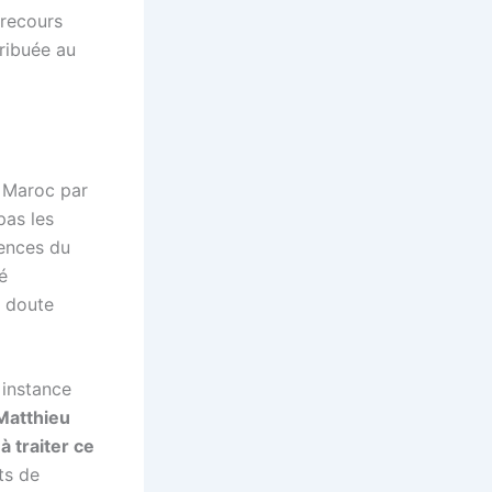
 recours
tribuée au
u Maroc par
pas les
ences du
é
n doute
 instance
Matthieu
à traiter ce
ts de