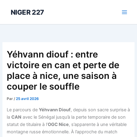
Aller
au
NIGER 227
contenu
Yéhvann diouf : entre
victoire en can et perte de
place à nice, une saison à
couper le souffle
Par
/
25 avril 2026
Le parcours de
Yéhvann Diouf
, depuis son sacre surprise à
la
CAN
avec le Sénégal jusqu’à la perte temporaire de son
statut de titulaire à l’
OGC Nice
, s’apparente à une véritable
montagne russe émotionnelle. À l’approche du match