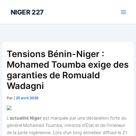
Aller
au
NIGER 227
contenu
Tensions Bénin-Niger :
Mohamed Toumba exige des
garanties de Romuald
Wadagni
Par
/
25 avril 2026
L’
actualité Niger
est marquée par une déclaration forte du
général Mohamed Toumba, ministre d’État et de l’Intérieur
de la junte nigérienne. Lors d’un long entretien diffusé le 21