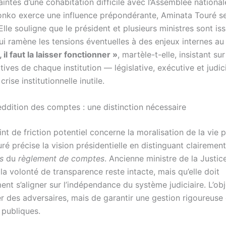
intes d’une cohabitation difficile avec l’Assemblée national
ko exerce une influence prépondérante, Aminata Touré s
Elle souligne que le président et plusieurs ministres sont is
ui ramène les tensions éventuelles à des enjeux internes au
il faut la laisser fonctionner »
, martèle-t-elle, insistant su
ives de chaque institution — législative, exécutive et judi
crise institutionnelle inutile.
eddition des comptes : une distinction nécessaire
nt de friction potentiel concerne la moralisation de la vie p
é précise la vision présidentielle en distinguant clairemen
s
du
règlement de comptes
. Ancienne ministre de la Justice
la volonté de transparence reste intacte, mais qu’elle doit
nt s’aligner sur l’indépendance du système judiciaire. L’obje
r des adversaires, mais de garantir une gestion rigoureuse 
 publiques.