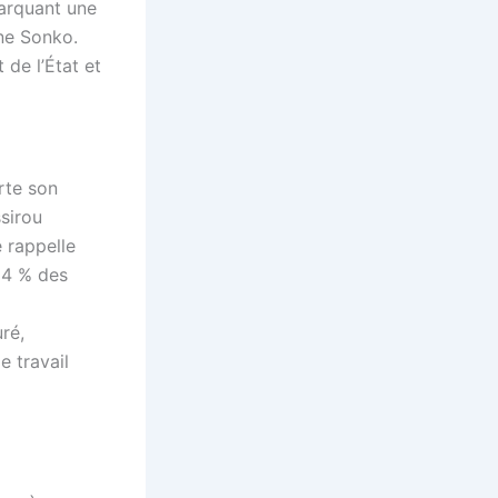
marquant une
ne Sonko.
de l’État et
rte son
ssirou
e rappelle
54 % des
ré,
e travail