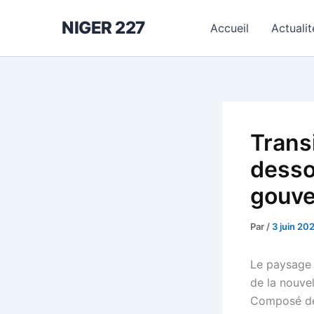
Aller
NIGER 227
au
Accueil
Actualit
contenu
Transi
desso
gouve
Par
/
3 juin 20
Le paysage 
de la nouve
Composé de 