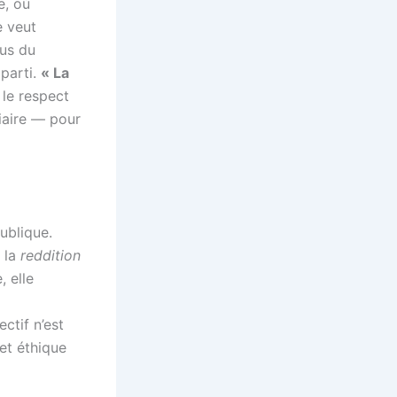
e, où
e veut
sus du
 parti.
« La
r le respect
ciaire — pour
ublique.
t la
reddition
, elle
ctif n’est
et éthique