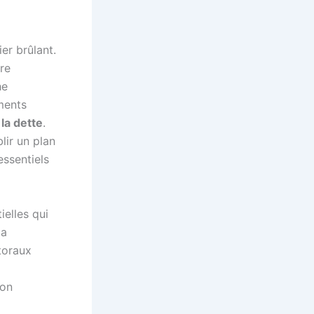
er brûlant.
re
he
ements
 la dette
.
lir un plan
ssentiels
ielles qui
la
ctoraux
ion