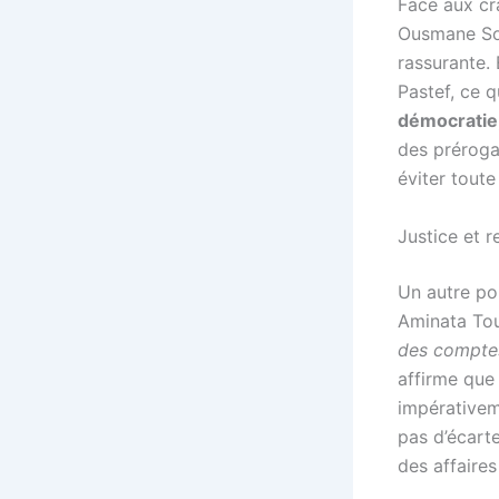
Face aux cra
Ousmane Son
rassurante. 
Pastef, ce q
démocratie, 
des prérogat
éviter toute 
Justice et r
Un autre poi
Aminata Tour
des compte
affirme que 
impérativeme
pas d’écarte
des affaires