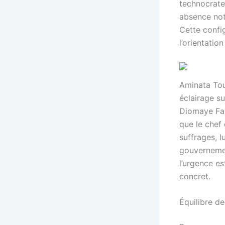
technocrate
absence not
Cette confi
l’orientatio
Aminata Tou
éclairage su
Diomaye Faye
que le chef
suffrages, l
gouvernemen
l’urgence es
concret.
Équilibre de