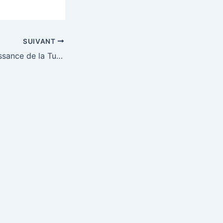
SUIVANT
La montée en puissance de la Turquie comme premier partenaire de défense du Mali