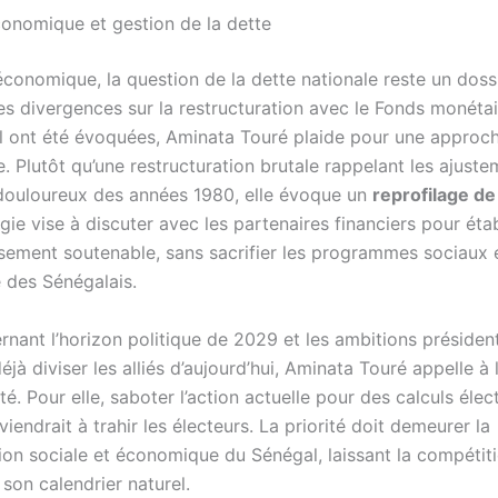
conomique et gestion de la dette
économique, la question de la dette nationale reste un dossi
es divergences sur la restructuration avec le Fonds monétai
al ont été évoquées, Aminata Touré plaide pour une approc
. Plutôt qu’une restructuration brutale rappelant les ajust
 douloureux des années 1980, elle évoque un
reprofilage de
gie vise à discuter avec les partenaires financiers pour étab
ement soutenable, sans sacrifier les programmes sociaux e
e des Sénégalais.
rnant l’horizon politique de 2029 et les ambitions président
éjà diviser les alliés d’aujourd’hui, Aminata Touré appelle à 
té. Pour elle, saboter l’action actuelle pour des calculs éle
iendrait à trahir les électeurs. La priorité doit demeurer la
ion sociale et économique du Sénégal, laissant la compétit
 son calendrier naturel.