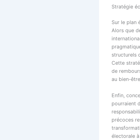
Stratégie é
Sur le plan 
Alors que d
internation
pragmatique
structurels
Cette straté
de rembours
au bien-êtr
Enfin, conce
pourraient d
responsabili
précoces rev
transformat
électorale à