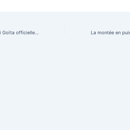
Le colonel Assimi Goïta officiellement investi président de la transition au Mali