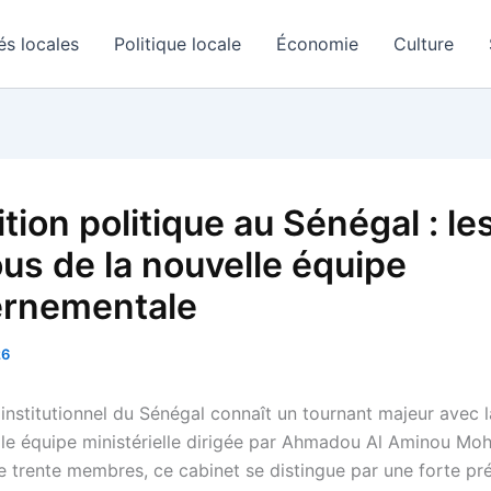
és locales
Politique locale
Économie
Culture
tion politique au Sénégal : le
us de la nouvelle équipe
rnementale
26
institutionnel du Sénégal connaît un tournant majeur avec 
lle équipe ministérielle dirigée par Ahmadou Al Aminou Mo
trente membres, ce cabinet se distingue par une forte pr