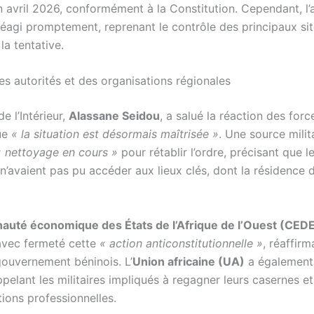
n avril 2026, conformément à la Constitution. Cependant, l
réagi promptement, reprenant le contrôle des principaux sit
la tentative.
es autorités et des organisations régionales
e l’Intérieur,
Alassane Seidou
, a salué la réaction des for
ue
« la situation est désormais maîtrisée »
. Une source milit
« nettoyage en cours »
pour rétablir l’ordre, précisant que l
n’avaient pas pu accéder aux lieux clés, dont la résidence 
uté économique des États de l’Afrique de l’Ouest (CED
vec fermeté cette
« action anticonstitutionnelle »
, réaffir
gouvernement béninois. L’
Union africaine (UA)
a également
ppelant les militaires impliqués à regagner leurs casernes e
tions professionnelles.