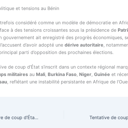
litique et tensions au Bénin
utrefois considéré comme un modèle de démocratie en Afri
t face à des tensions croissantes sous la présidence de
Patr
n gouvernement ait enregistré des progrès économiques, s
 l’accusent d’avoir adopté une
dérive autoritaire
, notammen
principal parti d’opposition des prochaines élections.
tive de coup d’État s’inscrit dans un contexte régional mar
ps militaires
au
Mali
,
Burkina Faso
,
Niger
,
Guinée
et réce
sau
, reflétant une instabilité persistante en Afrique de l’Oue
Bénin : la tentative de coup d’État contre Patrice Talon rapidement maîtrisée