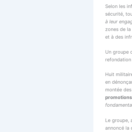
Selon les in
sécurité, t
à leur enga
zones de la 
et à des inf
Un groupe d
refondation
Huit militai
en dénonça
montée des v
promotions 
fondamenta
Le groupe,
annoncé la 