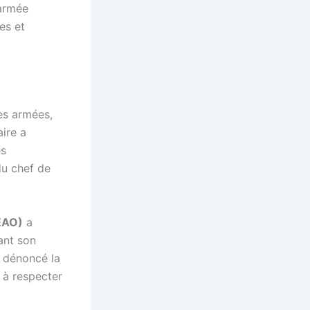
’armée
es et
ces armées,
aire a
es
du chef de
EAO)
a
mant son
 dénoncé la
t à respecter