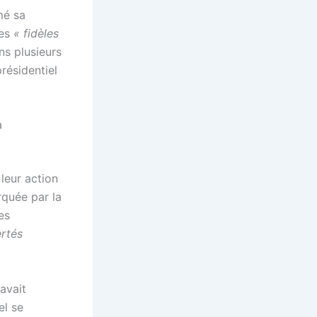
mé sa
ées
« fidèles
ns plusieurs
présidentiel
a
 leur action
quée par la
es
ertés
 avait
el se