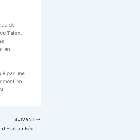
que de
ice Talon
.
es
t en
qué par une
mment en
st.
SUIVANT
Tentative de coup d’État au Bénin : patrice talon toujours en place malgré l’annonce des putschistes