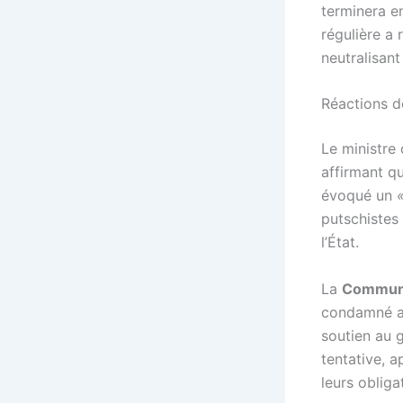
terminera e
régulière a 
neutralisant 
Réactions d
Le ministre d
affirmant q
évoqué un
putschistes 
l’État.
La
Communa
condamné a
soutien au 
tentative, a
leurs obliga