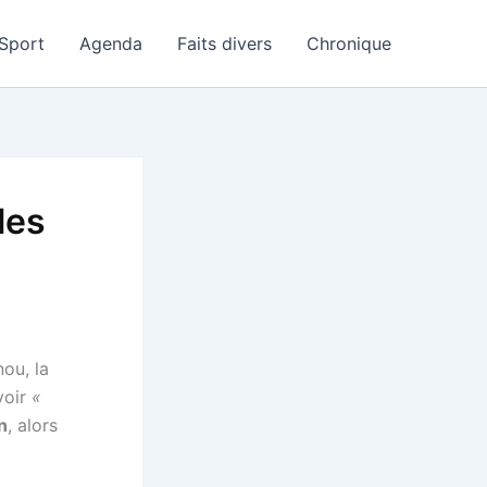
Sport
Agenda
Faits divers
Chronique
les
ou, la
voir
«
n
, alors