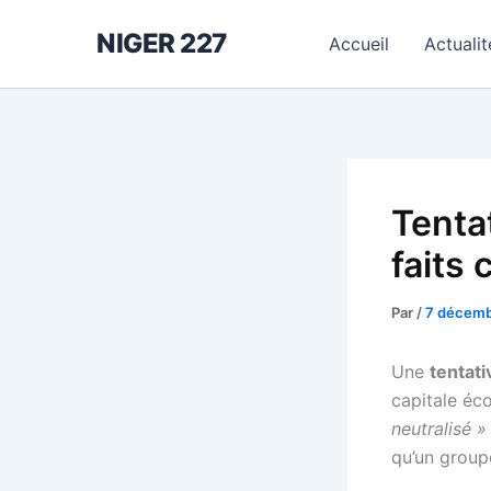
Aller
NIGER 227
au
Accueil
Actualit
contenu
Tentat
faits 
Par
/
7 décemb
Une
tentati
capitale éc
neutralisé »
qu’un groupe