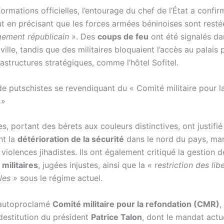
formations officielles, l’entourage du chef de l’État a confir
out en précisant que les forces armées béninoises sont rest
gement républicain »
. Des
coups de feu
ont été signalés da
ville, tandis que des militaires bloquaient l’accès au palais 
rastructures stratégiques, comme l’hôtel Sofitel.
e putschistes se revendiquant du « Comité militaire pour l
 »
res, portant des bérets aux couleurs distinctives, ont justifié
nt la
détérioration de la sécurité
dans le nord du pays, mar
iolences jihadistes. Ils ont également critiqué la gestion d
militaires
, jugées injustes, ainsi que la
« restriction des lib
les »
sous le régime actuel.
 autoproclamé
Comité militaire pour la refondation (CMR)
,
destitution du président
Patrice Talon
, dont le mandat actu