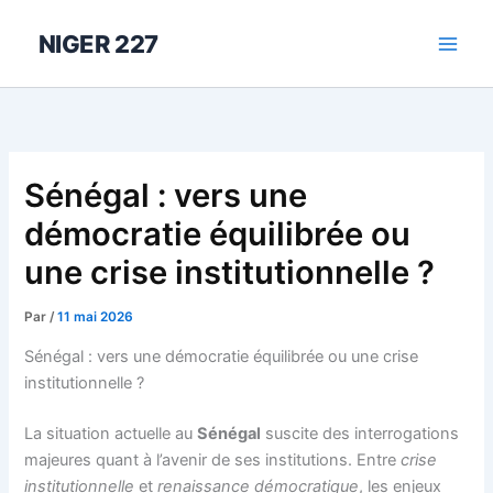
Aller
au
NIGER 227
contenu
Sénégal : vers une
démocratie équilibrée ou
une crise institutionnelle ?
Par
/
11 mai 2026
Sénégal : vers une démocratie équilibrée ou une crise
institutionnelle ?
La situation actuelle au
Sénégal
suscite des interrogations
majeures quant à l’avenir de ses institutions. Entre
crise
institutionnelle
et
renaissance démocratique
, les enjeux