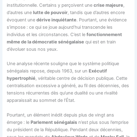
institutionnelle. Certains y perçoivent une
crise majeure
,
d’autres une
lutte de pouvoir
, tandis que d’autres encore
évoquent une
dérive inquiétante
. Pourtant, une évidence
s’impose : ce qui se joue aujourd’hui transcende les
individus et les circonstances. C’est le
fonctionnement
même de la démocratie sénégalaise
qui est en train
d’évoluer sous nos yeux.
Une analyse récente souligne que le système politique
sénégalais repose, depuis 1963, sur un
Exécutif
hypertrophié
, véritable centre de décision publique. Cette
centralisation excessive a généré, au fil des décennies, des
tensions récurrentes dès qu’une dualité ou une rivalité
apparaissait au sommet de l’État.
Pourtant, un élément inédit depuis plus de vingt ans
émerge : le
Parlement sénégalais
n’est plus sous l’emprise
du président de la République. Pendant deux décennies,
sous les mandats de
Abdoulaye Wade
et de
Macky Sall
, le