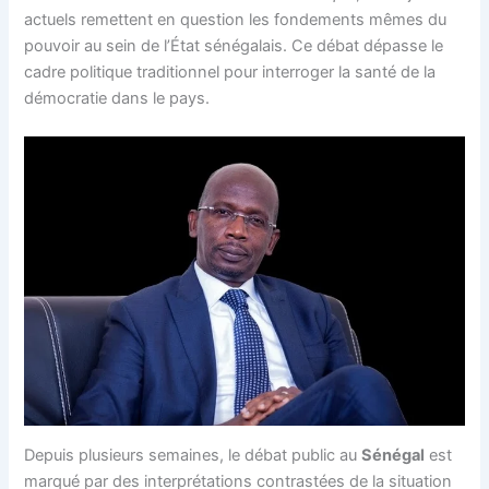
actuels remettent en question les fondements mêmes du
pouvoir au sein de l’État sénégalais. Ce débat dépasse le
cadre politique traditionnel pour interroger la santé de la
démocratie dans le pays.
Depuis plusieurs semaines, le débat public au
Sénégal
est
marqué par des interprétations contrastées de la situation