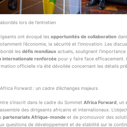
bordés lors de l’entretien
rigeants ont évoqué les
opportunités de collaboration
dans
otamment l’économie, la sécurité et l’innovation. Les discu
abordé les
défis mondiaux
actuels, soulignant l’importance
 internationale renforcée
pour y faire face efficacement.
mation officielle n’a été dévoilée concernant les détails pr
frica Forward : un cadre d’échanges majeurs
ntre s’inscrit dans le cadre du Sommet
Africa Forward
, un
assemble des dirigeants africains et internationaux. L’object
es
partenariats Afrique-monde
et de promouvoir des solut
ux questions de développement et de stabilité sur le contin