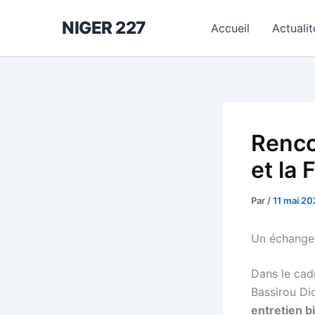
Aller
NIGER 227
au
Accueil
Actualit
contenu
Renco
et la 
Par
/
11 mai 20
Un échange
Dans le ca
Bassirou Di
entretien bi