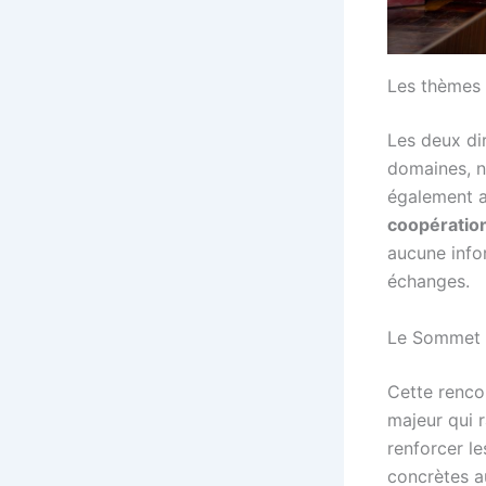
Les thèmes a
Les deux di
domaines, n
également 
coopération
aucune infor
échanges.
Le Sommet A
Cette renco
majeur qui r
renforcer l
concrètes a