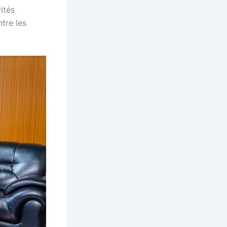
rités
tre les