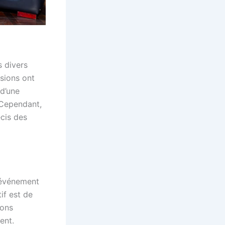
 divers
ssions ont
 d’une
 Cependant,
écis des
 événement
if est de
ions
ent.