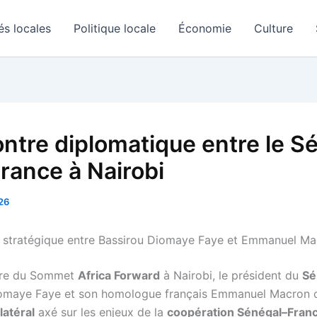
és locales
Politique locale
Économie
Culture
ntre diplomatique entre le S
France à Nairobi
26
 stratégique entre Bassirou Diomaye Faye et Emmanuel Ma
dre du Sommet
Africa Forward
à Nairobi, le président du
Sé
omaye Faye et son homologue français Emmanuel Macron o
latéral
axé sur les enjeux de la
coopération Sénégal–Fran