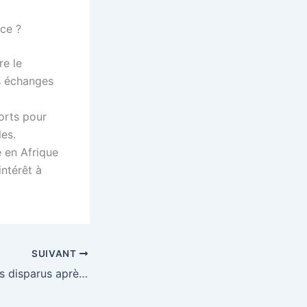
nce ?
re le
es échanges
orts pour
les.
é en Afrique
intérêt à
SUIVANT
Pêcheurs nigérians disparus après frappes au lac Tchad