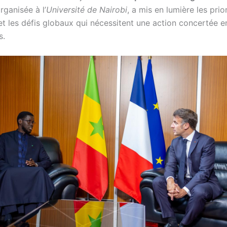
rganisée à l’
Université de Nairobi
, a mis en lumière les prio
 les défis globaux qui nécessitent une action concertée en
s.