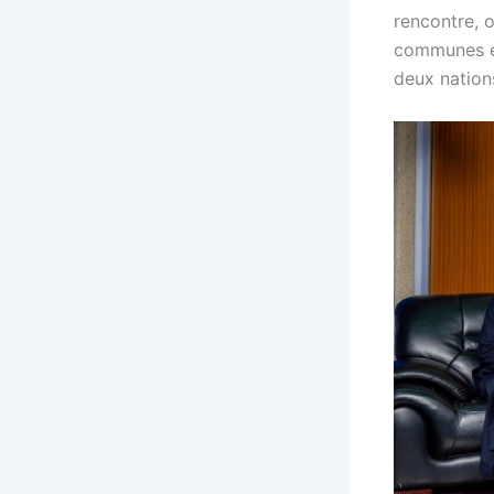
rencontre, o
communes et
deux nation