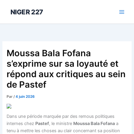
Aller
au
NIGER 227
contenu
Moussa Bala Fofana
s’exprime sur sa loyauté et
répond aux critiques au sein
de Pastef
Par
/
4 juin 2026
Dans une période marquée par des remous politiques
internes chez
Pastef
, le ministre
Moussa Bala Fofana
a
tenu à mettre les choses au clair concernant sa position