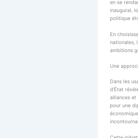
en se renda
inaugural, l
politique ét
En choisissa
nationales,
ambitions g
Une approch
Dans les us
d’État révèl
alliances e
pour une di
économique 
incontourna
Cette initia