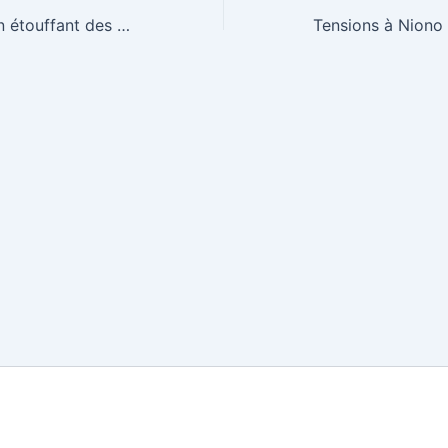
Mali : le quotidien étouffant des populations sous les blocus du Jnim