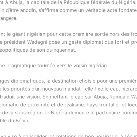
nt à Abuja, la capitale de la République fédérale du Nigéri
oin d’être anodin, s’affirme comme un véritable acte fondat
rangère.
nt le géant nigérian pour cette première sortie hors des fr
 le président Wadagni pose un geste diplomatique fort et pr
éopolitiques de son quinquennat.
e pragmatique tournée vers le voisin nigérian
ages diplomatiques, la destination choisie pour une première
e les priorités d’un nouveau mandat : elle fixe le cap, hiérarc
t traduit une vision. En mettant le cap sur Abuja, Romuald 
plomatie de proximité et de réalisme. Pays frontalier et lo
de la sous-région, le Nigéria demeure le partenaire comme
ble du Bénin.
tive vise à consolider les relations de bon voisinage, à sécuri