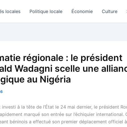
és locales
Politique locale
Économie
Culture
atie régionale : le président
ld Wadagni scelle une allian
égique au Nigéria
26
investi à la tête de l’État le 24 mai dernier, le président R
apidement marqué son entrée sur l’échiquier international. C
igeant béninois a effectué son premier déplacement officiel à