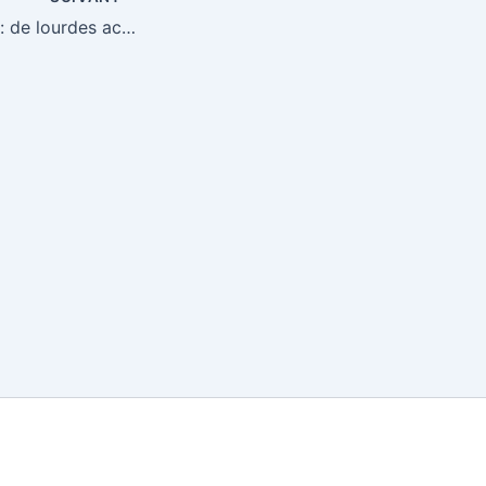
Tensions à Niono : de lourdes accusations pèsent sur les opérations militaires dans le centre du Mali