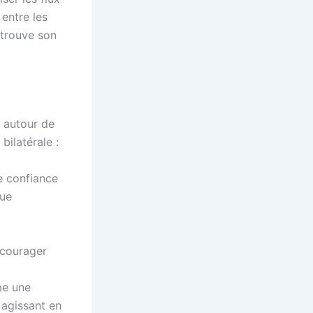
entre les
e trouve son
t autour de
bilatérale :
ne confiance
gue
ncourager
me une
 agissant en