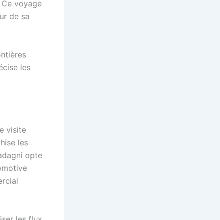
a. Ce voyage
eur de sa
ontières
écise les
 visite
hise les
Wadagni opte
comotive
rcial
ser les flux