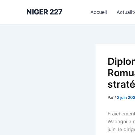
Aller
NIGER 227
au
Accueil
Actualit
contenu
Diplom
Romua
strat
Par
/
2 juin 20
Fraîchement 
Wadagni a r
juin, le dir