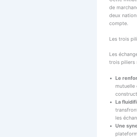
de marchand
deux nations
compte.
Les trois p
Les échange
trois pilier
Le renfor
mutuelle 
construct
La fluidi
transfron
les échan
Une syne
plateform