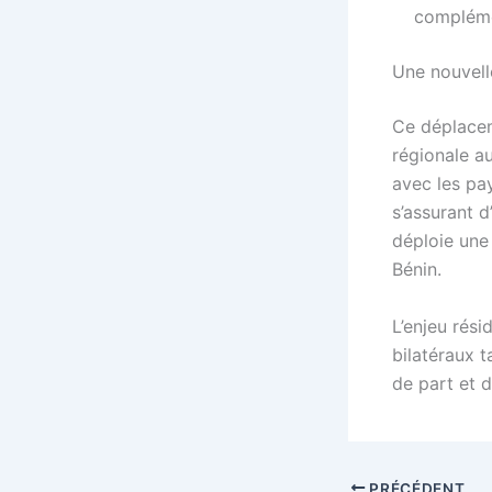
compléme
Une nouvell
Ce déplacem
régionale au
avec les pa
s’assurant d
déploie une 
Bénin.
L’enjeu rés
bilatéraux 
de part et d
PRÉCÉDENT