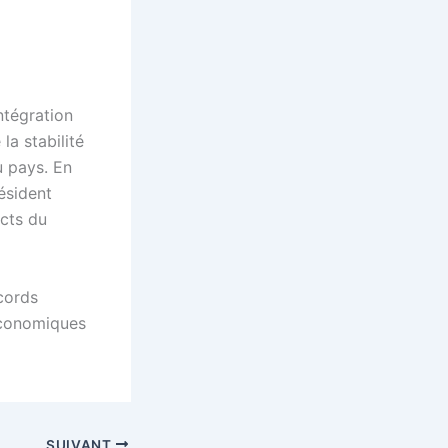
ntégration
la stabilité
u pays. En
ésident
ects du
cords
 économiques
SUIVANT