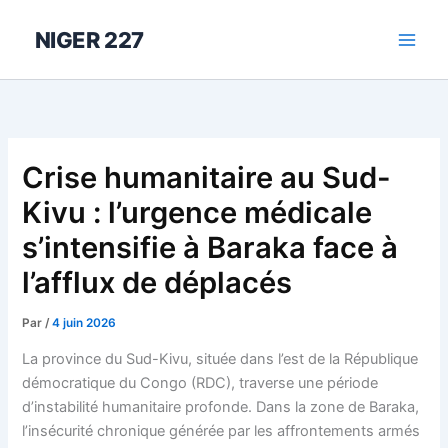
Aller
au
NIGER 227
contenu
Crise humanitaire au Sud-
Kivu : l’urgence médicale
s’intensifie à Baraka face à
l’afflux de déplacés
Par
/
4 juin 2026
La province du Sud-Kivu, située dans l’est de la République
démocratique du Congo (RDC), traverse une période
d’instabilité humanitaire profonde. Dans la zone de Baraka,
l’insécurité chronique générée par les affrontements armés