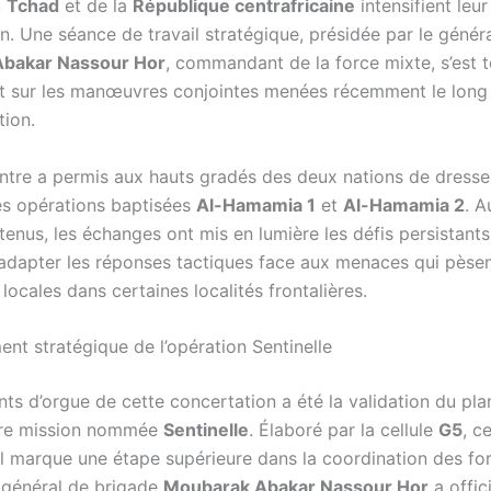
u
Tchad
et de la
République centrafricaine
intensifient leur
n. Une séance de travail stratégique, présidée par le génér
bakar Nassour Hor
, commandant de la force mixte, s’est 
int sur les manœuvres conjointes menées récemment le long 
ion.
ntre a permis aux hauts gradés des deux nations de dresser
es opérations baptisées
Al-Hamamia 1
et
Al-Hamamia 2
. A
tenus, les échanges ont mis en lumière les défis persistants
’adapter les réponses tactiques face aux menaces qui pèsen
locales dans certaines localités frontalières.
nt stratégique de l’opération Sentinelle
nts d’orgue de cette concertation a été la validation du pla
ture mission nommée
Sentinelle
. Élaboré par la cellule
G5
, c
l marque une étape supérieure dans la coordination des fo
 général de brigade
Moubarak Abakar Nassour Hor
a offic