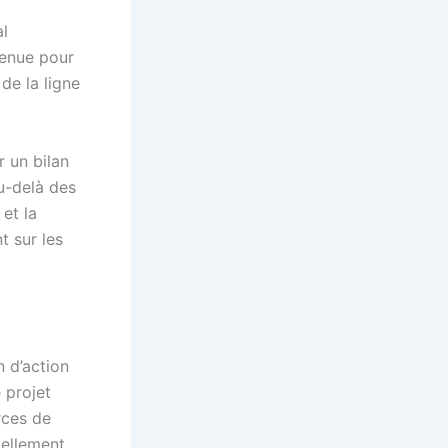
al
tenue pour
de la ligne
 un bilan
u-delà des
 et la
t sur les
n d’action
e projet
rces de
iellement