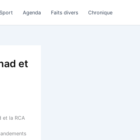
Sport
Agenda
Faits divers
Chronique
had et
a
d et la RCA
mmandements