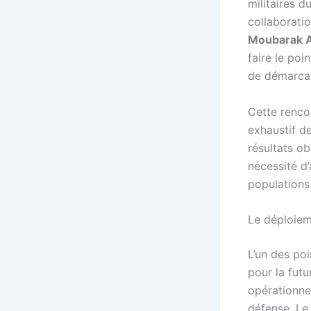
militaires d
collaboratio
Moubarak A
faire le po
de démarcat
Cette renco
exhaustif d
résultats ob
nécessité d
populations 
Le déploieme
L’un des poi
pour la fu
opérationne
défense. Le