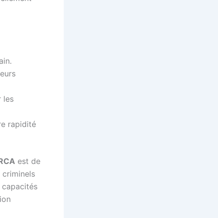
ain.
teurs
 les
e rapidité
-RCA
est de
 criminels
s capacités
ion