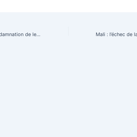
Au Tchad, la condamnation de leaders du GCAP ravive le débat sur les libertés politiques