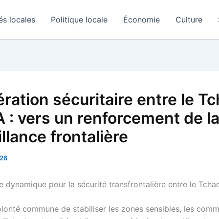
és locales
Politique locale
Économie
Culture
ration sécuritaire entre le Tc
A : vers un renforcement de l
llance frontalière
026
e dynamique pour la sécurité transfrontalière entre le Tcha
lonté commune de stabiliser les zones sensibles, les co