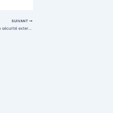
SUIVANT
Mali : l’échec de la sécurité externalisée et la nouvelle dynamique des alliances armées