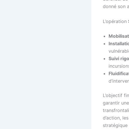
donné son a
L’opération
Mobilisat
Installat
vulnérabl
Suivi rig
incursion
Fluidific
d’interve
L’objectif f
garantir une
transfrontal
d’action, le
stratégique