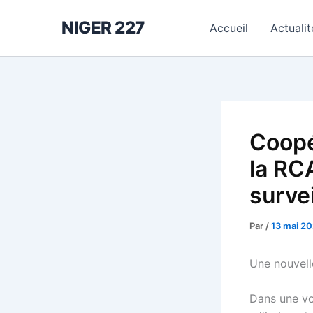
Aller
NIGER 227
au
Accueil
Actualit
contenu
Coopé
la RC
survei
Par
/
13 mai 2
Une nouvell
Dans une vo