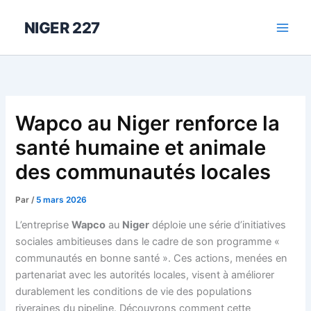
Aller
au
NIGER 227
contenu
Wapco au Niger renforce la
santé humaine et animale
des communautés locales
Par
/
5 mars 2026
L’entreprise
Wapco
au
Niger
déploie une série d’initiatives
sociales ambitieuses dans le cadre de son programme «
communautés en bonne santé ». Ces actions, menées en
partenariat avec les autorités locales, visent à améliorer
durablement les conditions de vie des populations
riveraines du pipeline. Découvrons comment cette