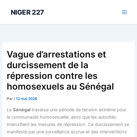
Aller
au
NIGER 227
contenu
Vague d’arrestations et
durcissement de la
répression contre les
homosexuels au Sénégal
Par
/
12 mai 2026
Le
Sénégal
traverse une période de tension extrême pour
la communauté homosexuelle, alors que les autorités
intensifient les mesures de répression. Ce durcissement se
manifeste par une surveillance accrue et des interventions