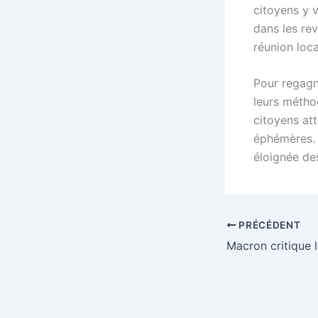
citoyens y 
dans les re
réunion loc
Pour regagn
leurs méthod
citoyens at
éphémères. L
éloignée de
PRÉCÉDENT