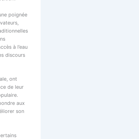
’une poignée
vateurs,
aditionnelles
ons
ccès à l’eau
es discours
ale, ont
nce de leur
opulaire.
spondre aux
liorer son
Certains