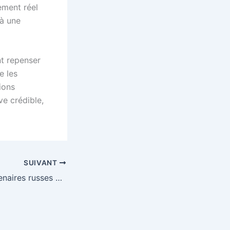
ement réel
 à une
nt repenser
e les
ions
ve crédible,
SUIVANT
Choix entre mercenaires russes et forces russes en Centrafrique