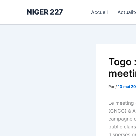
Aller
NIGER 227
au
Accueil
Actualit
contenu
Togo 
meeti
Par
/
10 mai 2
Le meeting 
(CNCC) à Ak
campagne de
public clair
dispersés on