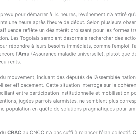
 prévu pour démarrer à 14 heures, l’événement n’a attiré qu
nts une heure après l’heure de début. Selon plusieurs obser
 affluence reflète un désintérêt croissant pour les formes tr
tion. Les Togolais semblent désormais rechercher des acti
our répondre à leurs besoins immédiats, comme l’emploi, l’a
ncore l’
Amu
(Assurance maladie universelle), plutôt que d
écurrents.
 du mouvement, incluant des députés de l’Assemblée nation
liser efficacement. Cette situation interroge sur la cohére
scillant entre participation institutionnelle et mobilisation p
ventions, jugées parfois alarmistes, ne semblent plus corre
une population en quête de solutions pragmatiques pour amé
 du
CRAC
au CNCC n’a pas suffi à relancer l’élan collectif. 