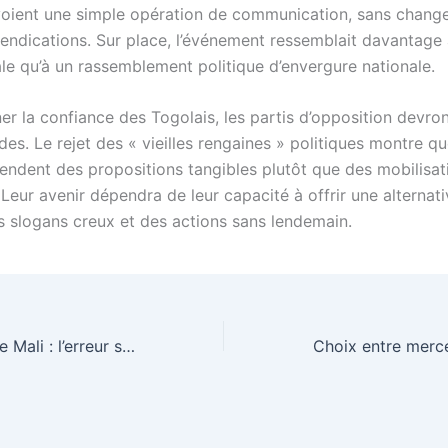
voient une simple opération de communication, sans chang
vendications. Sur place, l’événement ressemblait davantage
ale qu’à un rassemblement politique d’envergure nationale.
er la confiance des Togolais, les partis d’opposition devro
es. Le rejet des « vieilles rengaines » politiques montre qu
tendent des propositions tangibles plutôt que des mobilisat
eur avenir dépendra de leur capacité à offrir une alternati
s slogans creux et des actions sans lendemain.
Macron critique le Mali : l’erreur stratégique de la junte face au terrorisme