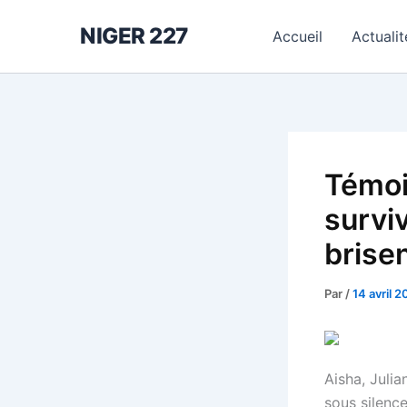
Aller
NIGER 227
au
Accueil
Actualit
contenu
Témoi
survi
brisen
Par
/
14 avril 
Aisha, Juli
sous silenc