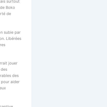
mais surtout
 de Boko
erté de
on subie par
ion. Libérées
res
rait jouer
é des
rables des
e pour aider
reux
 captive