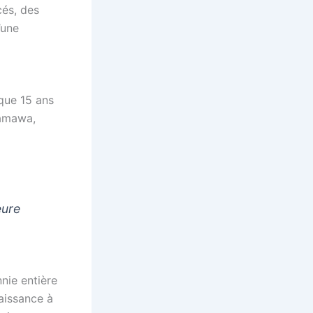
cés, des
’une
 que 15 ans
damawa,
eure
nie entière
naissance à