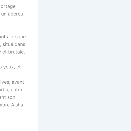
portage
t un aperçu
ants lorsque
 situé dans
 et brutale.
s yeux, et
t
ives, avant
rbu, entra.
ant son
émore Aisha