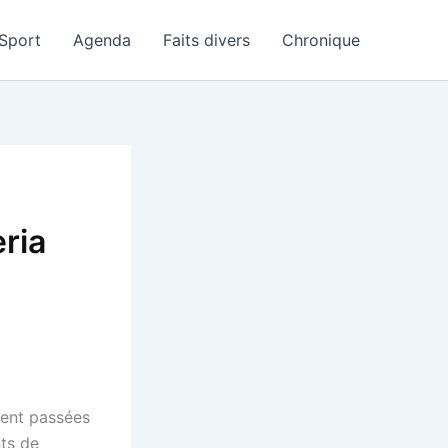
Sport
Agenda
Faits divers
Chronique
ria
vent passées
nts de