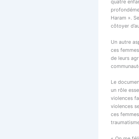
quatre enfan
profondéme
Haram ». Ses
côtoyer d’au
Un autre as
ces femmes e
de leurs agr
communaut
Le document
un rôle esse
violences f
violences se
ces femmes,
traumatisme
« On me féli