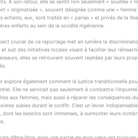
ts. À son retour, elle se sentit non seulement « souillée » 
nt « stigmatisée », souvent désignée comme une « femme
 enfants, eux, sont traités en « parias » et privés de la lib
tres enfants au sein de la société nigérienne.
pect crucial de ce reportage met en lumière la discriminati
t suit des initiatives locales visant à faciliter leur réinsert
esseurs, elles se retrouvent souvent rejetées par leurs prop
és.
 explore également comment la justice transitionnelle pour
ntiel. Elle ne servirait pas seulement à combattre l’impunit
aites aux femmes, mais aussi à réparer les conséquences du
xistes subies durant le conflit. C’est un levier indispensabl
 dont les besoins sont immenses, à surmonter leurs nomb
s.
cite d’être libre, mais une partie de mon cœur est toujours