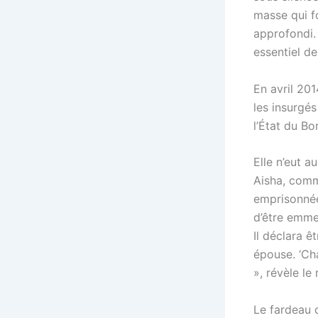
masse qui f
approfondi.
essentiel de
En avril 201
les insurgé
l’État du Bo
Elle n’eut a
Aisha, comm
emprisonnée
d’être emme
Il déclara 
épouse. ‘Cha
», révèle le
Le fardeau 