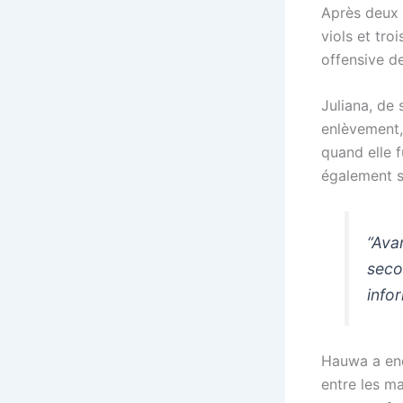
Après deux 
viols et tro
offensive de
Juliana, de
enlèvement, 
quand elle 
également s
“Ava
seco
info
Hauwa a end
entre les ma