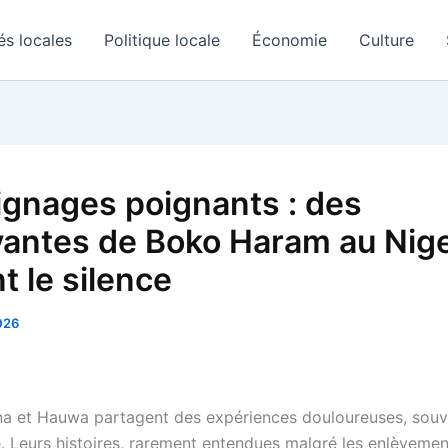
és locales
Politique locale
Économie
Culture
gnages poignants : des
vantes de Boko Haram au Nige
t le silence
2026
ana et Hauwa partagent des expériences douloureuses, sou
e. Leurs histoires, rarement entendues malgré les enlèveme