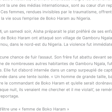
ont la une des médias internationaux, sont au cœur d’un re
 Ces femmes, rendues invisibles par le traumatisme, offren
 la vie sous l’emprise de Boko Haram au Nigeria.
4, un samedi soir, Aisha préparait le plat préféré de ses enf
s de Boko Haram ont attaqué son village de Gamboru Ngala,
rnou, dans le nord-est du Nigeria. La violence fut immédiate
ucune chance de fuir l’assaut. Son frère fut abattu devant se
e de nombreuses autres habitantes de Gamboru Ngala, fu
. Elle fut d’abord internée dans un camp surpeuplé de capt
née dans une tente isolée. « Un homme de grande taille, ba
être le commandant de Boko Haram et qu’elle serait dorénav
que nuit, ils venaient me chercher et il me violait’, se rem
 reportage.
d’être une « femme de Boko Haram »