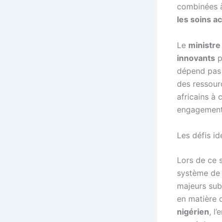
combinées à 
les soins a
Le
ministre
innovants
p
dépend pas d
des ressourc
africains à 
engagement 
Les défis i
Lors de ce s
système de 
majeurs sub
en matière 
nigérien
, l