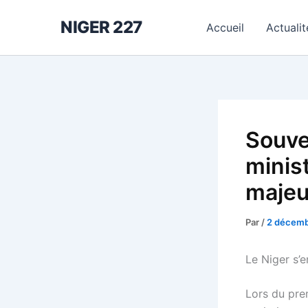
Aller
NIGER 227
au
Accueil
Actualit
contenu
Souver
minis
majeu
Par
/
2 décemb
Le Niger s’
Lors du pre