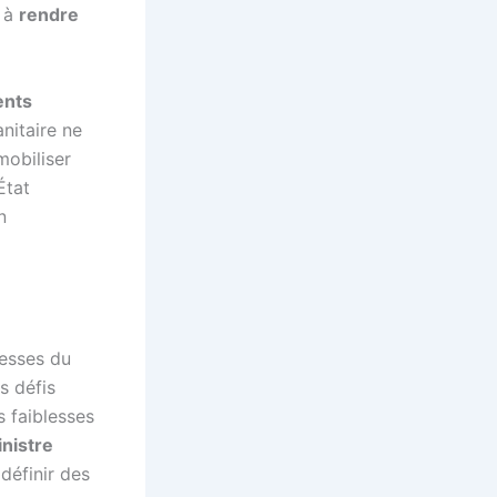
t à
rendre
ents
nitaire ne
mobiliser
État
n
lesses du
s défis
es faiblesses
nistre
 définir des