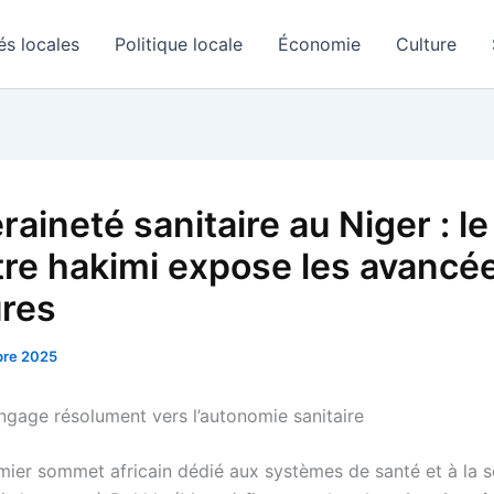
és locales
Politique locale
Économie
Culture
aineté sanitaire au Niger : le
tre hakimi expose les avancé
res
re 2025
engage résolument vers l’autonomie sanitaire
mier sommet africain dédié aux systèmes de santé et à la 