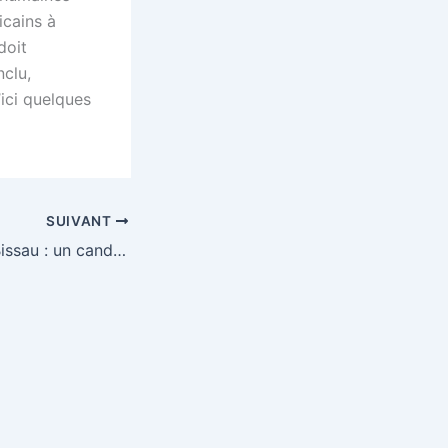
icains à
doit
nclu,
ici quelques
SUIVANT
Crise en Guinée-Bissau : un candidat présidentiel trouve refuge au Nigeria