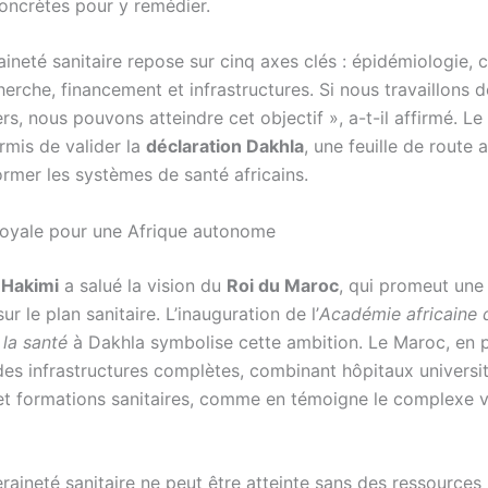
concrètes pour y remédier.
ineté sanitaire repose sur cinq axes clés : épidémiologie, c
erche, financement et infrastructures. Si nous travaillons 
ers, nous pouvons atteindre cet objectif », a-t-il affirmé. 
rmis de valider la
déclaration Dakhla
, une feuille de route 
ormer les systèmes de santé africains.
royale pour une Afrique autonome
 Hakimi
a salué la vision du
Roi du Maroc
, qui promeut une
ur le plan sanitaire. L’inauguration de l’
Académie africaine 
 la santé
à Dakhla symbolise cette ambition. Le Maroc, en pa
es infrastructures complètes, combinant hôpitaux universit
 et formations sanitaires, comme en témoigne le complexe vi
raineté sanitaire ne peut être atteinte sans des ressource