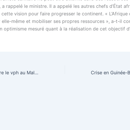
, a rappelé le ministre. Il a appelé les autres chefs d’État afr
e cette vision pour faire progresser le continent. « L’Afrique 
 elle-même et mobiliser ses propres ressources », a-t-il co
n optimisme mesuré quant à la réalisation de cet objectif d’
Vaccination contre le vph au Mali : une avancée prometteuse pour la santé des femmes