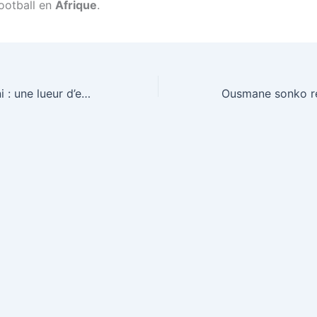
football en
Afrique
.
Romuald wadagni : une lueur d’espoir pour les relations Bénin-Niger