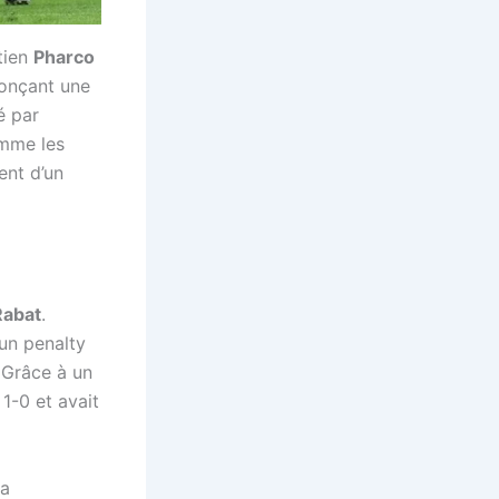
tien
Pharco
nonçant une
é par
omme les
lent d’un
Rabat
.
 un penalty
 Grâce à un
 1-0 et avait
a