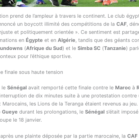
tion prend de l’ampleur à travers le continent. Le club égyp
nnoncé un boycott illimité des compétitions de la
CAF
, dé
njuste et politiquement orientée ». Ce sentiment est partag
rmations en
Égypte
et en
Algérie
, tandis que des géants c
Sundowns
(
Afrique du Sud
) et le
Simba SC
(
Tanzanie
) par
onteux pour l’éthique sportive.
ne finale sous haute tension
, le
Sénégal
avait remporté cette finale contre le
Maroc
à
interruption de dix minutes suite à une protestation contre
 Marocains, les Lions de la Teranga étaient revenus au jeu.
e Gueye
durant les prolongations, le
Sénégal
s’était imposé
oupe le 18 janvier.
après une plainte déposée par la partie marocaine, la
CAF