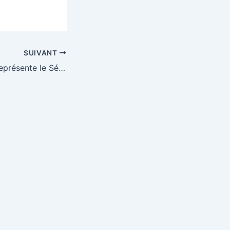
SUIVANT
Ousmane sonko représente le Sénégal au sommet africa forward à Nairobi