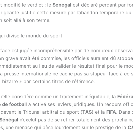
 modifié le verdict : le
Sénégal
est déclaré perdant par for
irigeante justifie cette mesure par l’abandon temporaire du 
 soit allé à son terme.
qui divise le monde du sport
-face est jugée incompréhensible par de nombreux observat
on grave avait été commise, les officiels auraient dû stoppe
médiatement au lieu de valider le résultat final pour le mod
La presse internationale ne cache pas sa stupeur face à ce 
« bizarre » par certains titres de référence.
u’elle considère comme un traitement inéquitable, la
Fédéra
 de football
a activé ses leviers juridiques. Un recours offic
devant le Tribunal arbitral du sport (
TAS
) et la
FIFA
. Dans 
Sénégal
n’exclut pas de se retirer totalement des prochain
es, une menace qui pèse lourdement sur le prestige de la
C