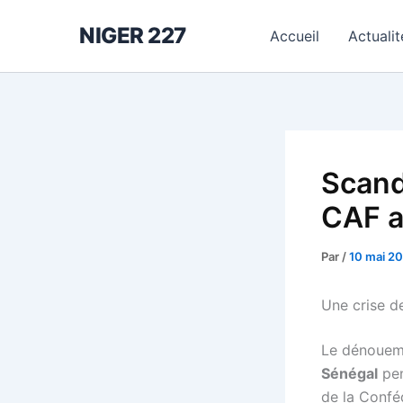
Aller
NIGER 227
au
Accueil
Actualit
contenu
Scand
CAF a
Par
/
10 mai 2
Une crise d
Le dénouem
Sénégal
pen
de la Conféd