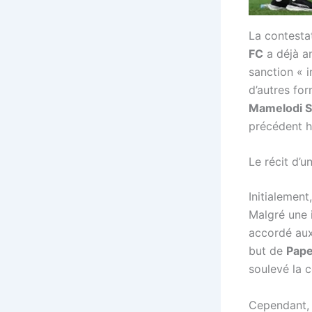
La contesta
FC
a déjà a
sanction « i
d’autres fo
Mamelodi 
précédent h
Le récit d’u
Initialement
Malgré une 
accordé aux
but de
Pap
soulevé la c
Cependant, 