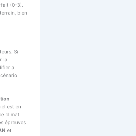
fait (0-3).
terrain, bien
eurs. Si
r la
ifier a
scénario
tion
iel est en
ce climat
es épreuves
AN
et