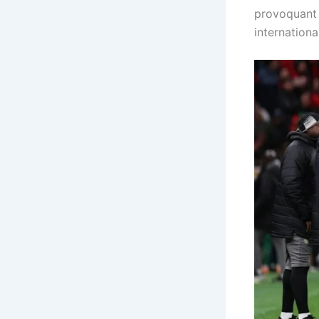
provoquant 
internationa