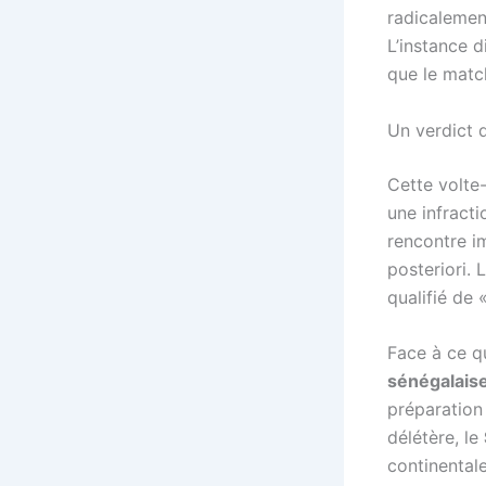
radicalement
L’instance d
que le match
Un verdict 
Cette volte
une infracti
rencontre im
posteriori. 
qualifié de 
Face à ce q
sénégalaise
préparation 
délétère, le
continental