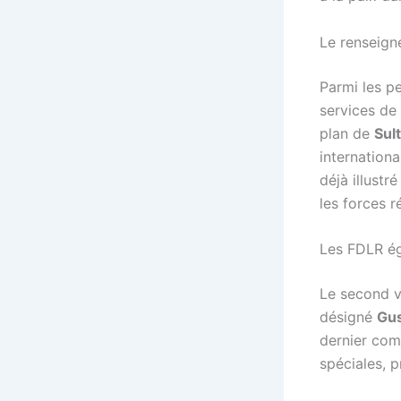
Le renseign
Parmi les p
services d
plan de
Sul
internation
déjà illustr
les forces r
Les FDLR é
Le second v
désigné
Gu
dernier com
spéciales, p