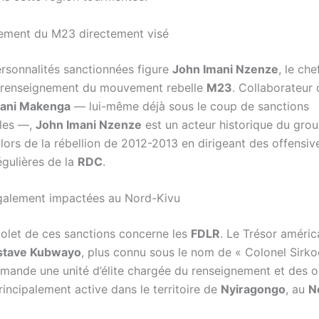
ement du M23 directement visé
ersonnalités sanctionnées figure
John Imani Nzenze
, le che
e renseignement du mouvement rebelle
M23
. Collaborateur
tani Makenga
— lui-même déjà sous le coup de sanctions
ales —,
John Imani Nzenze
est un acteur historique du groupe
é lors de la rébellion de 2012-2013 en dirigeant des offensiv
égulières de la
RDC
.
galement impactées au Nord-Kivu
olet de ces sanctions concerne les
FDLR
. Le Trésor améric
stave Kubwayo
, plus connu sous le nom de « Colonel Sirko
mande une unité d’élite chargée du renseignement et des o
rincipalement active dans le territoire de
Nyiragongo
, au
N