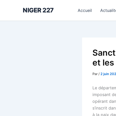
Aller
NIGER 227
au
Accueil
Actualit
contenu
Sanct
et le
Par
/
2 juin 20
Le départem
imposant de
opérant dan
s’inscrit da
à la paix d