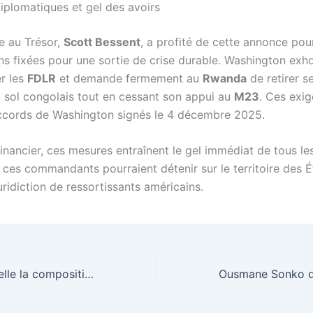
iplomatiques et gel des avoirs
e au Trésor,
Scott Bessent
, a profité de cette annonce pou
ons fixées pour une sortie de crise durable. Washington exh
r les
FDLR
et demande fermement au
Rwanda
de retirer s
du sol congolais tout en cessant son appui au
M23
. Ces exi
cords de Washington signés le 4 décembre 2025.
financier, ces mesures entraînent le gel immédiat de tous le
e ces commandants pourraient détenir sur le territoire des É
uridiction de ressortissants américains.
Paul Biya renouvelle la composition du Conseil supérieur de la magistrature au Cameroun