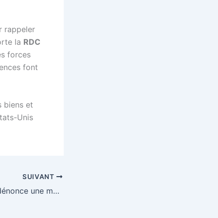
r rappeler
orte la
RDC
es forces
gences font
s biens et
tats-Unis
SUIVANT
Ousmane Sonko dénonce une manœuvre politique suite au recours de l’opposition