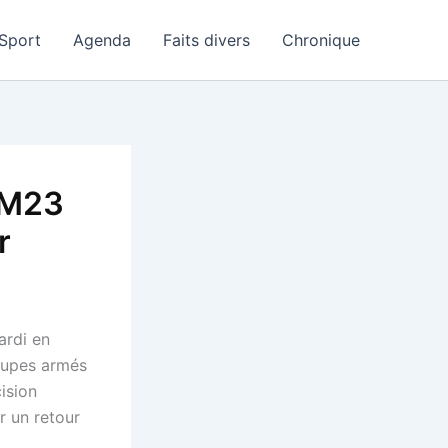
Sport
Agenda
Faits divers
Chronique
 M23
r
ardi en
oupes armés
ision
r un retour