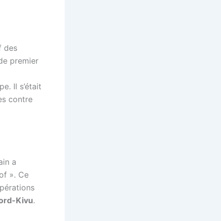
f des
 de premier
. Il s’était
es contre
ain a
of ». Ce
pérations
ord-Kivu
.