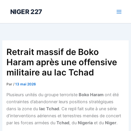
Aller
au
NIGER 227
contenu
Retrait massif de Boko
Haram après une offensive
militaire au lac Tchad
Par
/
13 mai 2026
Plusieurs unités du groupe terroriste
Boko Haram
ont été
contraintes d’abandonner leurs positions stratégiques
dans la zone du
lac Tchad
. Ce repli fait suite à une série
d’interventions aériennes et terrestres menées de concert
par les forces armées du
Tchad
, du
Nigeria
et du
Niger
.