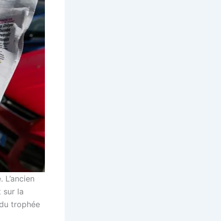
. L’ancien
 sur la
 du trophée