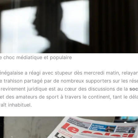
 choc médiatique et populaire
énégalaise a réagi avec stupeur dès mercredi matin, relayan
e trahison partagé par de nombreux supporters sur les rés
 revirement juridique est au cœur des discussions de la
soc
et des amateurs de sport à travers le continent, tant le dél
aît inhabituel.