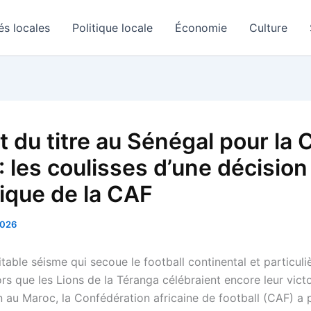
és locales
Politique locale
Économie
Culture
t du titre au Sénégal pour la
: les coulisses d’une décision
rique de la CAF
2026
itable séisme qui secoue le football continental et particul
rs que les Lions de la Téranga célébraient encore leur vict
in au Maroc, la Confédération africaine de football (CAF) a 