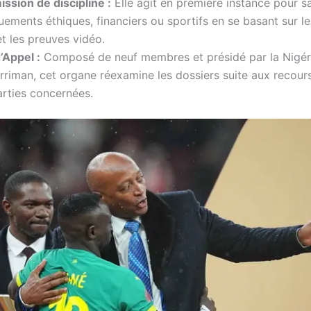
ssion de discipline :
Elle agit en première instance pour s
ements éthiques, financiers ou sportifs en se basant sur l
 et les preuves vidéo.
’Appel :
Composé de neuf membres et présidé par la Nigéri
riman, cet organe réexamine les dossiers suite aux recou
arties concernées.