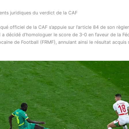
nts juridiques du verdict de la CAF
é officiel de la CAF s’appuie sur l’article 84 de son règle
l a décidé d’homologuer le score de 3-0 en faveur de la Fé
aine de Football (FRMF), annulant ainsi le résultat acquis s