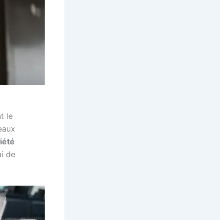
t le
eaux
iété
ai de