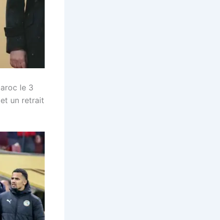
a
aroc le 3
t un retrait