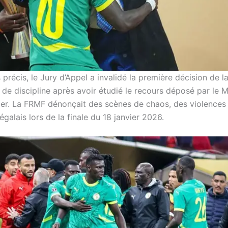
précis, le Jury d’Appel a invalidé la première décision de l
de discipline après avoir étudié le recours déposé par le M
ier. La FRMF dénonçait des scènes de chaos, des violences e
égalais lors de la finale du 18 janvier 2026.