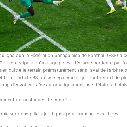
souligne que la Fédération Sénégalaise de Football (FSF) a 
. Ce texte stipule qu’une équipe est déclarée perdante par for
uer, quitte le terrain prématurément sans l’aval de l’arbitre o
ition. L’article 83 précise également que tout retard de pl
coup d’envoi entraîne automatiquement une défaite administ
nement des instances de contrôle
uie sur deux piliers juridiques pour trancher ces litiges :