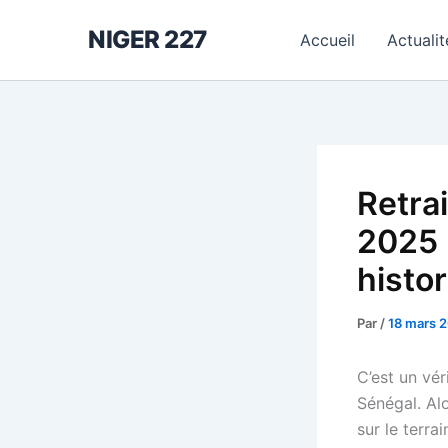
Aller
NIGER 227
au
Accueil
Actualit
contenu
Retrai
2025 
histo
Par
/
18 mars 
C’est un vér
Sénégal. Alo
sur le terra