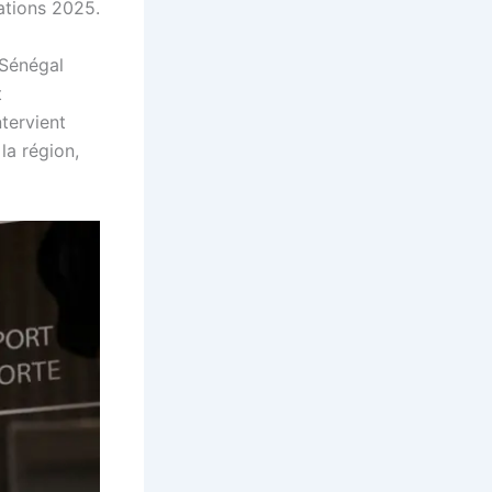
ations 2025.
 Sénégal
t
ntervient
la région,