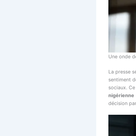
Une onde de
La presse s
sentiment d
sociaux. Ce
nigérienne
décision par