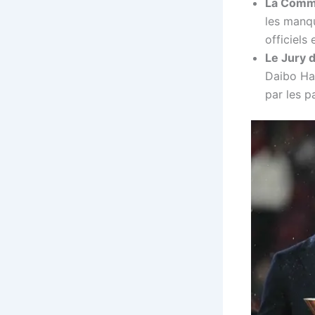
La Commi
les manqu
officiels
Le Jury d
Daibo Har
par les p