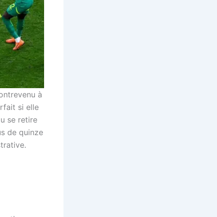
contrevenu à
fait si elle
u se retire
us de quinze
rative.