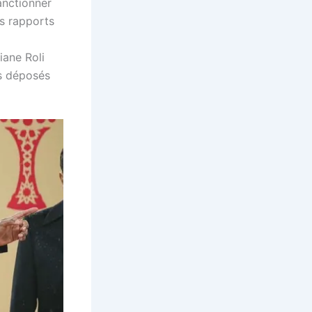
anctionner
es rapports
ane Roli
rs déposés