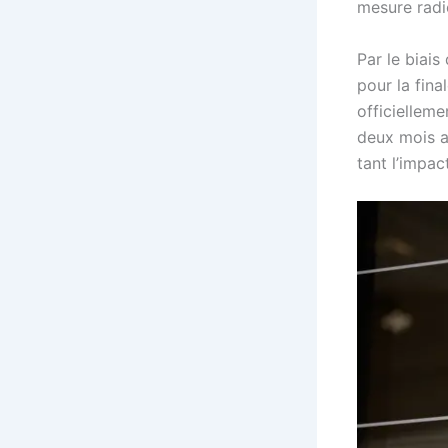
mesure radi
Par le biais
pour la fin
officielleme
deux mois ap
tant l’impac