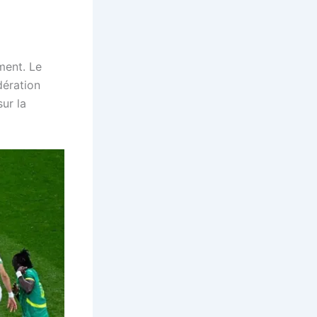
ment. Le
dération
ur la