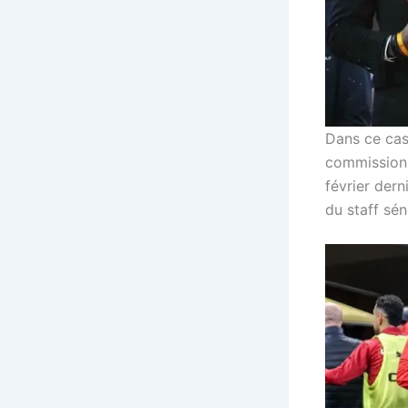
Dans ce cas 
commission 
février dern
du staff sén