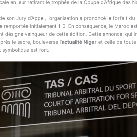
cale en leur retirant le trophée de la Coupe d’Afrique des N
 de son Jury d’Appel, l’organisation a prononcé le forfait du
ale remportée initialement 1-0. En conséquence, le Maroc es
nt désigné vainqueur de cette édition. Cette annonce, qui i
rès le sacre, bouleverse l’
actualité Niger
et celle de toute 
t symbolique est fort.