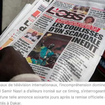
eaux de télévision internationaux, l’incompréhension domine
l Samir Nasri a d’ailleurs ironisé sur ce timing, s’interrogeant
’une telle annonce soixante jours après la remise officielle
ités à Dakar.