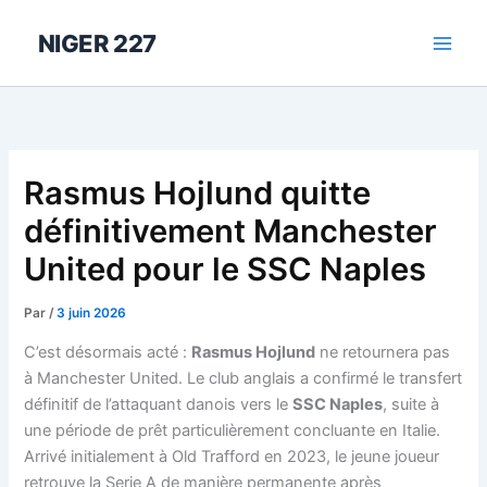
Aller
au
NIGER 227
contenu
Rasmus Hojlund quitte
définitivement Manchester
United pour le SSC Naples
Par
/
3 juin 2026
C’est désormais acté :
Rasmus Hojlund
ne retournera pas
à Manchester United. Le club anglais a confirmé le transfert
définitif de l’attaquant danois vers le
SSC Naples
, suite à
une période de prêt particulièrement concluante en Italie.
Arrivé initialement à Old Trafford en 2023, le jeune joueur
retrouve la Serie A de manière permanente après