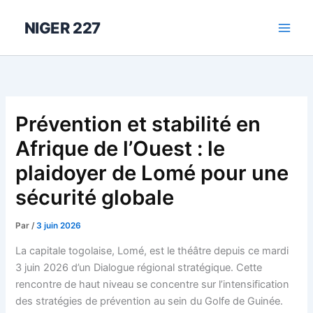
Aller
au
NIGER 227
contenu
Prévention et stabilité en
Afrique de l’Ouest : le
plaidoyer de Lomé pour une
sécurité globale
Par
/
3 juin 2026
La capitale togolaise, Lomé, est le théâtre depuis ce mardi
3 juin 2026 d’un Dialogue régional stratégique. Cette
rencontre de haut niveau se concentre sur l’intensification
des stratégies de prévention au sein du Golfe de Guinée.