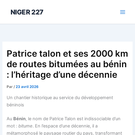
Aller
au
NIGER 227
contenu
Patrice talon et ses 2000 km
de routes bitumées au bénin
: l’héritage d’une décennie
Par
/
23 avril 2026
Un chantier historique au service du développement
béninois
Au
Bénin
, le nom de Patrice Talon est indissociable d’un
mot :
bitume
. En l’espace d’une décennie, il a
métamorphosé le paysage routier du pays, transformant