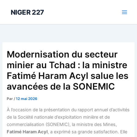
Aller
au
NIGER 227
contenu
Modernisation du secteur
minier au Tchad : la ministre
Fatimé Haram Acyl salue les
avancées de la SONEMIC
Par
/
12 mai 2026
À l’occasion de la présentation du rapport annuel d’activités
de la Société nationale d’exploitation minière et de
commercialisation (SONEMIC), la ministre des Mines,
Fatimé Haram Acyl
, a exprimé sa grande satisfaction. Elle