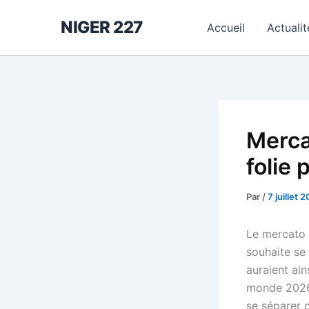
Aller
NIGER 227
au
Accueil
Actualit
contenu
Merca
folie 
Par
/
7 juillet 
Le mercato e
souhaite se 
auraient ain
monde 2026 
se séparer 