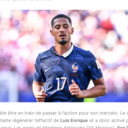
le être en train de passer à l’action pour son mercato. Le 
haite régénérer l’effectif de
Luis Enrique
et a donc activé p
ttaque. Les noms de Maghnes Akliouche (AS Monaco),
Yan 