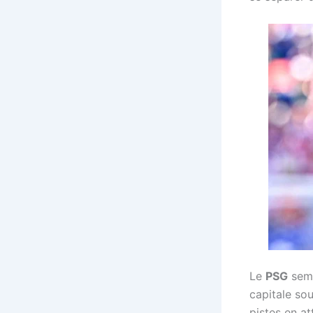
Le
PSG
semb
capitale sou
pistes en a