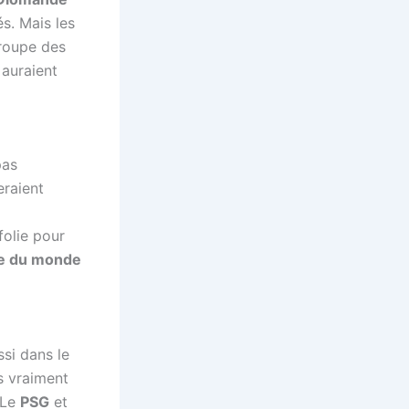
s. Mais les
groupe des
 auraient
pas
raient
folie pour
e du monde
ssi dans le
 vraiment
 Le
PSG
et