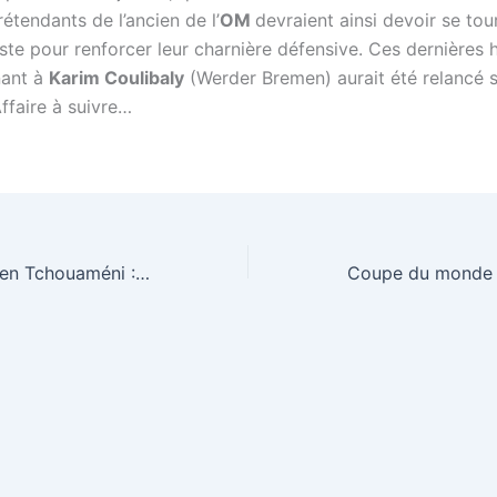
rétendants de l’ancien de l’
OM
devraient ainsi devoir se tou
ste pour renforcer leur charnière défensive. Ces dernières h
nant à
Karim Coulibaly
(Werder Bremen) aurait été relancé 
Affaire à suivre…
Transfert d’Aurélien Tchouaméni : Le Real Madrid a tranché en pleine Coupe du monde 2026 ?