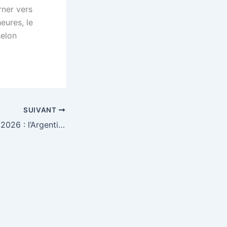
rner vers
eures, le
selon
SUIVANT
Coupe du monde 2026 : l’Argentine arrache sa place en quarts, la Suisse et la Colombie pour le dernier ticket