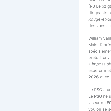
(RB Leipzig
dirigeants p
Rouge-et-B
des vues s
William Sal
Mais d’aprè
spécialemen
prêts à envi
«
impossibl
espérer met
2026
avec l
Le PSG a un
Le
PSG
ne s
viseur du
FC
vouloir se s