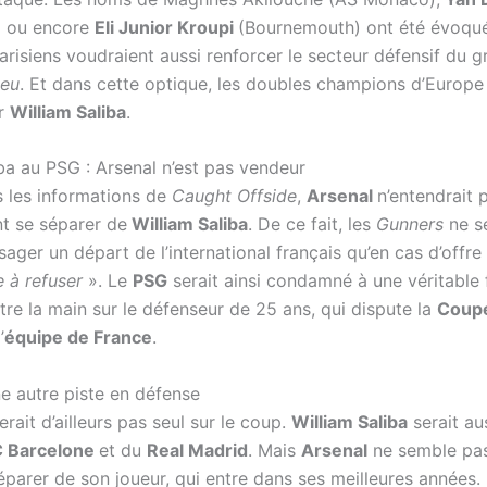
) ou encore
Eli Junior Kroupi
(Bournemouth) ont été évoqué
arisiens voudraient aussi renforcer le secteur défensif du 
leu
. Et dans cette optique, les doubles champions d’Europe
ur
William Saliba
.
iba au PSG : Arsenal n’est pas vendeur
s les informations de
Caught Offside
,
Arsenal
n’entendrait 
t se séparer de
William Saliba
. De ce fait, les
Gunners
ne se
sager un départ de l’international français qu’en cas d’offre
e à refuser
». Le
PSG
serait ainsi condamné à une véritable 
tre la main sur le défenseur de 25 ans, qui dispute la
Coup
’
équipe de France
.
e autre piste en défense
erait d’ailleurs pas seul sur le coup.
William Saliba
serait au
 Barcelone
et du
Real Madrid
. Mais
Arsenal
ne semble pas
éparer de son joueur, qui entre dans ses meilleures années.