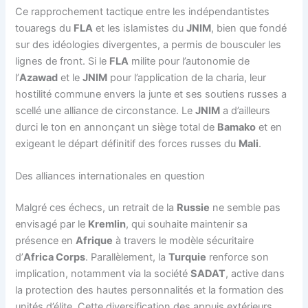
Ce rapprochement tactique entre les indépendantistes
touaregs du
FLA
et les islamistes du
JNIM
, bien que fondé
sur des idéologies divergentes, a permis de bousculer les
lignes de front. Si le
FLA
milite pour l’autonomie de
l’
Azawad
et le
JNIM
pour l’application de la charia, leur
hostilité commune envers la junte et ses soutiens russes a
scellé une alliance de circonstance. Le
JNIM
a d’ailleurs
durci le ton en annonçant un siège total de
Bamako
et en
exigeant le départ définitif des forces russes du
Mali
.
Des alliances internationales en question
Malgré ces échecs, un retrait de la
Russie
ne semble pas
envisagé par le
Kremlin
, qui souhaite maintenir sa
présence en
Afrique
à travers le modèle sécuritaire
d’
Africa Corps
. Parallèlement, la
Turquie
renforce son
implication, notamment via la société
SADAT
, active dans
la protection des hautes personnalités et la formation des
unités d’élite. Cette diversification des appuis extérieurs