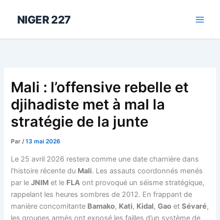
Aller
au
NIGER 227
contenu
Mali : l’offensive rebelle et
djihadiste met à mal la
stratégie de la junte
Par
/
13 mai 2026
Le 25 avril 2026 restera comme une date charnière dans
l’histoire récente du
Mali
. Les assauts coordonnés menés
par le
JNIM
et le
FLA
ont provoqué un séisme stratégique,
rappelant les heures sombres de 2012. En frappant de
manière concomitante
Bamako
,
Kati
,
Kidal
,
Gao
et
Sévaré
,
les groupes armés ont exposé les failles d’un système de