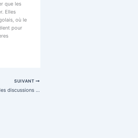
r que les
. Elles
olais, où le
êlent pour
ères
SUIVANT
Le PSG intensifie les discussions pour maghnes akliouche : un transfert imminent ?