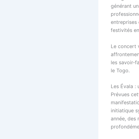
générant un
professionne
entreprises 
festivités 
Le concert 
affrontement
les savoir-f
le Togo.
Les Évala : 
Prévues cett
manifestatio
initiatique 
année, des m
profondémen