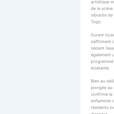
artistique 
de la scène 
vibrante de 
Togo.
Durant toute
s’affirmant 
restent l’es
également u
programmé le
éclatante.
Bien au-del
plongée au 
confirmé la 
enflammer l
résidents l