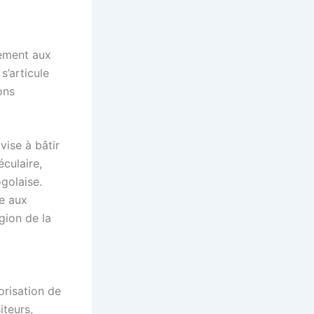
uement aux
s’articule
ons
vise à bâtir
éculaire,
ogolaise.
le aux
égion de la
orisation de
iteurs,