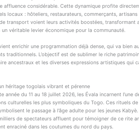
e affluence considérable. Cette dynamique profite directe
ls locaux : hôteliers, restaurateurs, commerçants, artisans
de transport voient leurs activités boostées, transformant a
en un véritable levier économique pour la communauté.
vient enrichir une programmation déjà dense, qui va bien a
s traditionnels. L’objectif est de sublimer le riche patrimoin
aire ancestraux et les diverses expressions artistiques qui c
un héritage togolais vibrant et pérenne
e année du 11 au 18 juillet 2026, les Évala incarnent l’une d
ns culturelles les plus symboliques du Togo. Ces rituels de 
symbolisent le passage à l’âge adulte pour les jeunes Kabyè
illiers de spectateurs affluent pour témoigner de ce rite an
t enraciné dans les coutumes du nord du pays.