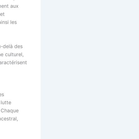
ment aux
 et
insi les
u-delà des
e culturel,
aractérisent
es
lutte
. Chaque
cestral,