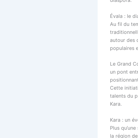
diaspora.
Évala : le 
Au fil du te
traditionnel
autour des c
populaires 
Le Grand Con
un pont entr
positionnant
Cette initia
talents du p
Kara.
Kara : un é
Plus qu’une 
la région de