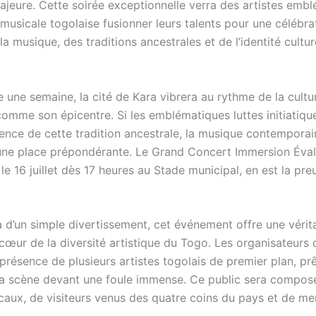
majeure. Cette soirée exceptionnelle verra des artistes emb
musicale togolaise fusionner leurs talents pour une célébra
la musique, des traditions ancestrales et de l’identité cultur
 une semaine, la cité de Kara vibrera au rythme de la cultu
comme son épicentre. Si les emblématiques luttes initiatiqu
sence de cette tradition ancestrale, la musique contemporai
ne place prépondérante. Le Grand Concert Immersion Éval
 16 juillet dès 17 heures au Stade municipal, en est la pre
à d’un simple divertissement, cet événement offre une vérit
cœur de la diversité artistique du Togo. Les organisateurs 
présence de plusieurs artistes togolais de premier plan, pr
a scène devant une foule immense. Ce public sera compos
ocaux, de visiteurs venus des quatre coins du pays et de m