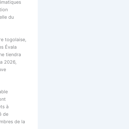
lématiques
tion
elle du
re togolaise,
es Évala
ne tiendra
a 2026,
uve
able
ont
êts à
é de
embres de la