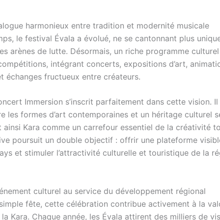
dialogue harmonieux entre tradition et modernité musicale
mps, le festival Évala a évolué, ne se cantonnant plus uniq
les arènes de lutte. Désormais, un riche programme culturel 
ompétitions, intégrant concerts, expositions d’art, animati
et échanges fructueux entre créateurs.
cert Immersion s’inscrit parfaitement dans cette vision. Il 
e les formes d’art contemporaines et un héritage culturel s
 ainsi Kara comme un carrefour essentiel de la créativité t
tive poursuit un double objectif : offrir une plateforme visib
ays et stimuler l’attractivité culturelle et touristique de la r
vénement culturel au service du développement régional
simple fête, cette célébration contribue activement à la val
 la Kara. Chaque année, les Évala attirent des milliers de vis