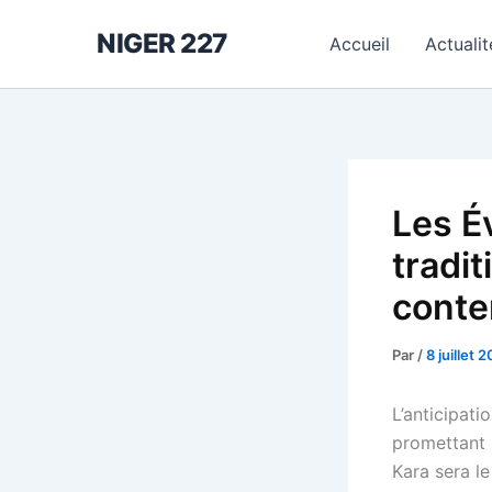
Aller
NIGER 227
au
Accueil
Actualit
contenu
Les É
tradi
conte
Par
/
8 juillet 
L’anticipati
promettant 
Kara sera l