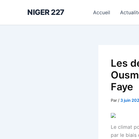
Aller
NIGER 227
au
Accueil
Actualit
contenu
Les d
Ousma
Faye
Par
/
3 juin 20
Le climat p
par le biais