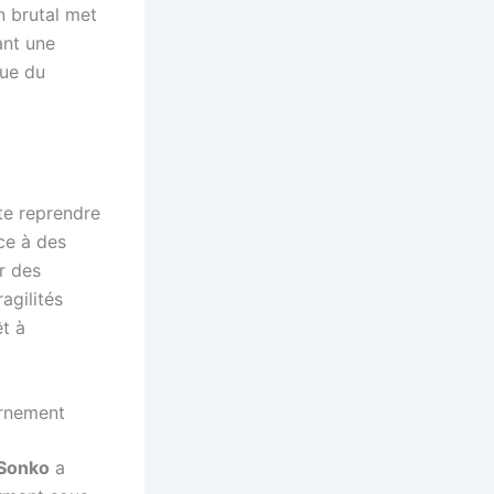
 brutal met
ant une
oue du
te reprendre
ace à des
r des
agilités
êt à
ernement
Sonko
a