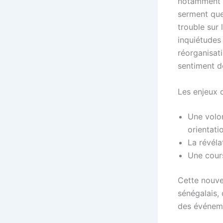
notamment in
serment que 
trouble sur 
inquiétudes
réorganisat
sentiment d
Les enjeux d
Une volo
orientat
La révéla
Une cours
Cette nouve
sénégalais,
des événem