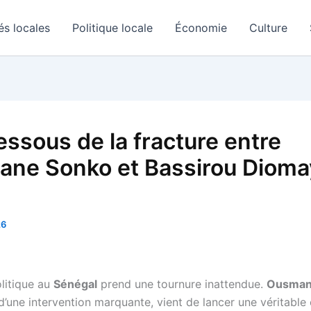
és locales
Politique locale
Économie
Culture
essous de la fracture entre
ne Sonko et Bassirou Dioma
26
olitique au
Sénégal
prend une tournure inattendue.
Ousman
 d’une intervention marquante, vient de lancer une véritable