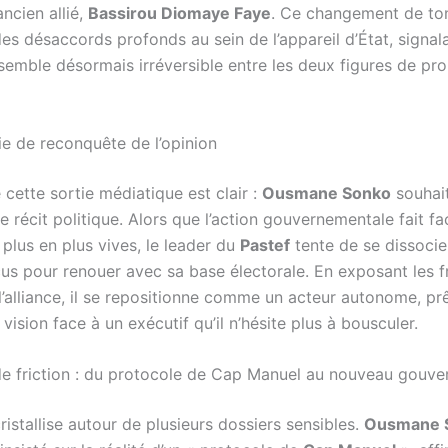
ncien allié,
Bassirou Diomaye Faye
. Ce changement de ton
es désaccords profonds au sein de l’appareil d’État, signal
 semble désormais irréversible entre les deux figures de pr
ie de reconquête de l’opinion
e cette sortie médiatique est clair :
Ousmane Sonko
souhai
le récit politique. Alors que l’action gouvernementale fait f
 plus en plus vives, le leader du
Pastef
tente de se dissocie
us pour renouer avec sa base électorale. En exposant les fr
l’alliance, il se repositionne comme un acteur autonome, pr
vision face à un exécutif qu’il n’hésite plus à bousculer.
de friction : du protocole de Cap Manuel au nouveau gouv
ristallise autour de plusieurs dossiers sensibles.
Ousmane 