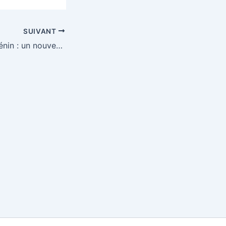
SUIVANT
Burkina Faso et Bénin : un nouveau souffle pour le partenariat bilatéral à Ouagadougou