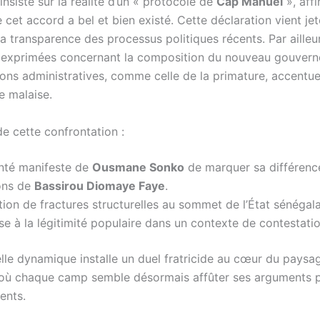
sisté sur la réalité d’un « protocole de
Cap Manuel
», aff
cet accord a bel et bien existé. Cette déclaration vient jet
la transparence des processus politiques récents. Par ailleur
 exprimées concernant la composition du nouveau gouvern
ions administratives, comme celle de la primature, accentue
e malaise.
e cette confrontation :
nté manifeste de
Ousmane Sonko
de marquer sa différenc
ions de
Bassirou Diomaye Faye
.
tion de fractures structurelles au sommet de l’État sénégala
e à la légitimité populaire dans un contexte de contestatio
lle dynamique installe un duel fratricide au cœur du paysag
 où chaque camp semble désormais affûter ses arguments po
ents.