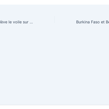
Ousmane Sonko lève le voile sur les coulisses de son départ de la Primature