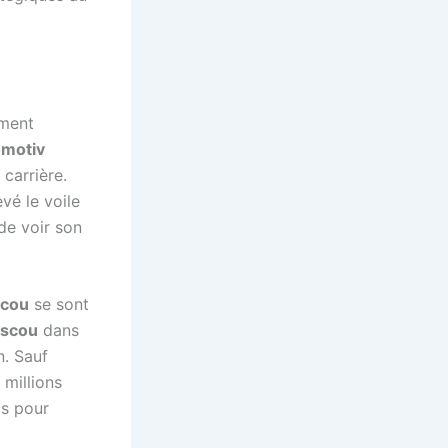
iment
motiv
 carrière.
vé le voile
de voir son
scou
se sont
scou
dans
n. Sauf
 millions
os pour