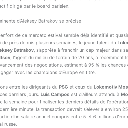
ectif dirigé par le board parisien.
mminente d’Aleksey Batrakov se précise
renfort de ce mercato estival semble déjà identifié et quas
i de près depuis plusieurs semaines, le jeune talent du
Loko
eksey Batrakov
, s’apprête à franchir un cap majeur dans sa
ltsov
, l’agent du milieu de terrain de 20 ans, a récemment le
d’avancement des négociations, estimant à 95 % les chances 
ngager avec les champions d’Europe en titre.
ions entre les dirigeants du
PSG
et ceux du
Lokomotiv Mo
 ces derniers jours.
Luis Campos
est d’ailleurs attendu à
Mo
e la semaine pour finaliser les derniers détails de l’opératio
ernière minute, la transaction devrait s’élever à environ 25
ortie d’un salaire annuel compris entre 5 et 6 millions d’eur
al russe.