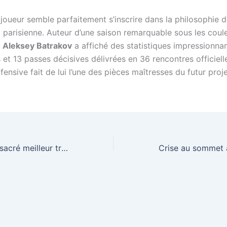
 joueur semble parfaitement s’inscrire dans la philosophie 
 parisienne. Auteur d’une saison remarquable sous les coul
,
Aleksey Batrakov
a affiché des statistiques impressionna
s et 13 passes décisives délivrées en 36 rencontres officiell
ffensive fait de lui l’une des pièces maîtresses du futur proje
Senne Lammens sacré meilleur transfert de l’année en Premier League