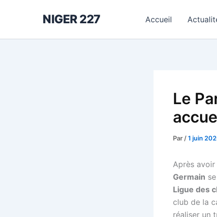
Aller
NIGER 227
au
Accueil
Actualit
contenu
Le Pa
accuei
Par
/
1 juin 20
Après avoir
Germain
se 
Ligue des 
club de la c
réaliser un 