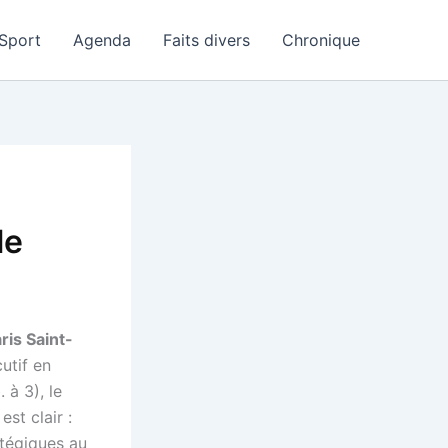
Sport
Agenda
Faits divers
Chronique
le
ris Saint-
utif en
. à 3), le
est clair :
atégiques au