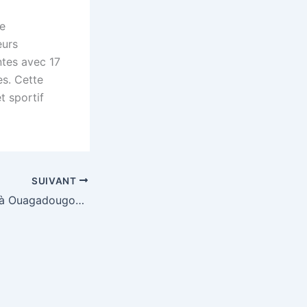
de
eurs
ntes avec 17
es. Cette
t sportif
SUIVANT
Crise au sommet à Ouagadougou : le capitaine Ibrahim Traoré fragilise son propre socle