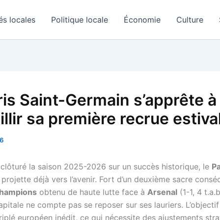
és locales
Politique locale
Économie
Culture
ris Saint-Germain s’apprête à
llir sa première recrue estiva
26
 clôturé la saison 2025-2026 sur un succès historique, le
Pa
projette déjà vers l’avenir. Fort d’un deuxième sacre conséc
champions
obtenu de haute lutte face à
Arsenal
(1-1, 4 t.a.b
apitale ne compte pas se reposer sur ses lauriers. L’objectif 
triplé européen inédit, ce qui nécessite des ajustements str