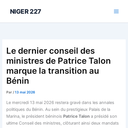
Aller
au
NIGER 227
contenu
Le dernier conseil des
ministres de Patrice Talon
marque la transition au
Bénin
Par
/
13 mai 2026
Le mercredi 13 mai 2026 restera gravé dans les annales
politiques du Bénin. Au sein du prestigieux Palais de la
Marina, le président béninois
Patrice Talon
a présidé son
ultime Conseil des ministres, clôturant ainsi deux mandats