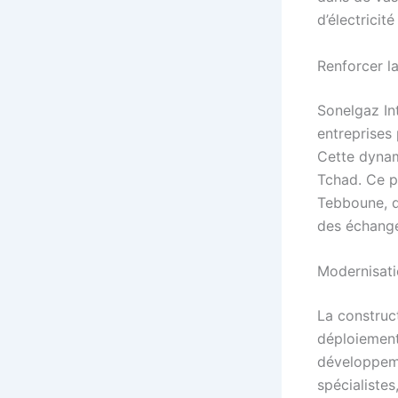
d’électricit
Renforcer l
Sonelgaz In
entreprises 
Cette dynami
Tchad. Ce pa
Tebboune, q
des échang
Modernisati
La construc
déploiement
développeme
spécialiste