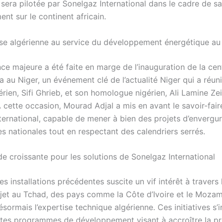
sera pilotée par Sonelgaz International dans le cadre de sa
nt sur le continent africain.
se algérienne au service du développement énergétique au
ce majeure a été faite en marge de l’inauguration de la cen
au Niger, un événement clé de l’actualité Niger qui a réuni
érien, Sifi Ghrieb, et son homologue nigérien, Ali Lamine Ze
cette occasion, Mourad Adjal a mis en avant le savoir-fair
ternational, capable de mener à bien des projets d’envergu
es nationales tout en respectant des calendriers serrés.
 croissante pour les solutions de Sonelgaz International
s installations précédentes suscite un vif intérêt à travers l
ojet au Tchad, des pays comme la Côte d’Ivoire et le Moza
désormais l’expertise technique algérienne. Ces initiatives s’
tes programmes de développement visant à accroître la p