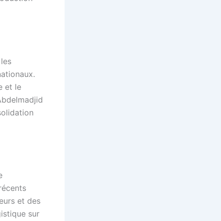
les
nationaux.
 et le
 Abdelmadjid
olidation
e
récents
eurs et des
istique sur