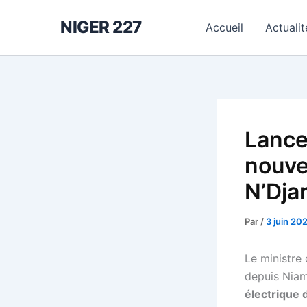
Aller
NIGER 227
au
Accueil
Actualit
contenu
Lance
nouve
N’Dj
Par
/
3 juin 20
Le ministre
depuis Niam
électrique