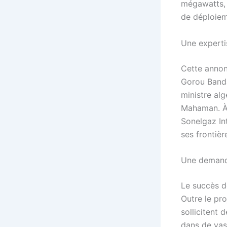
mégawatts, 
de déploieme
Une experti
Cette annon
Gorou Banda 
ministre alg
Mahaman. À 
Sonelgaz In
ses frontièr
Une demande
Le succès de
Outre le pr
sollicitent 
dans de vas