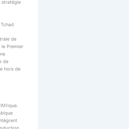
 stratégie
 Tchad
trale de
 le Premier
ine
e de
re hors de
’Afrique.
mbique
intègrent
roduction