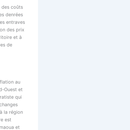
: des coûts
des denrées
es entraves
ion des prix
toire et à
res de
flation au
rd-Ouest et
atiste qui
échanges
à la région
e est
amaoua et