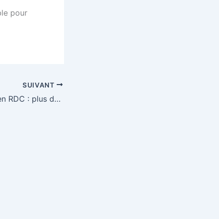
ble pour
SUIVANT
Ebola progresse en RDC : plus de 1 500 cas confirmés et 500 décès recensés