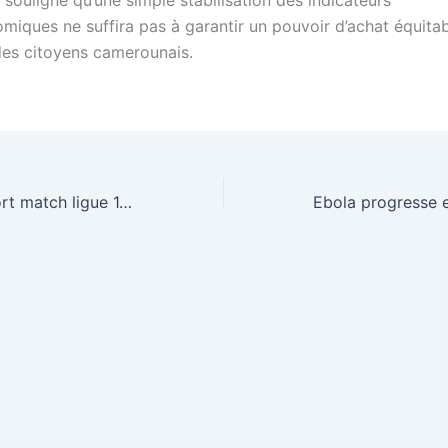
, souligne qu’une simple stabilisation des indicateurs
iques ne suffira pas à garantir un pouvoir d’achat équita
des citoyens camerounais.
Ol demande report match ligue 1, lfp maintient calendrier