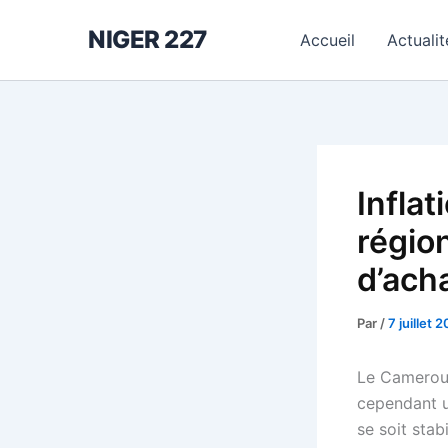
Aller
NIGER 227
au
Accueil
Actualit
contenu
Infla
régio
d’ach
Par
/
7 juillet 
Le Cameroun
cependant u
se soit sta