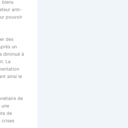
 biens
teur anti-
eur pouvoir
er des
Après un
a diminué à
t. La
mentation
t ainsi le
onétaire de
é une
nte de
 crises