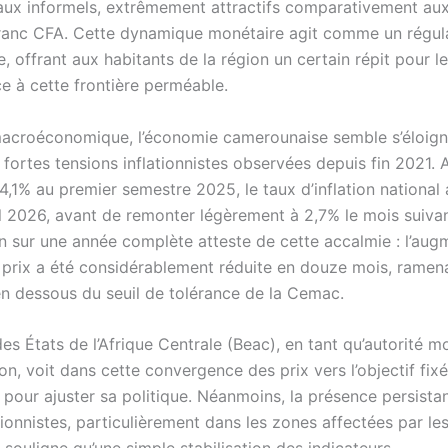
aux informels, extrêmement attractifs comparativement aux
 franc CFA. Cette dynamique monétaire agit comme un régula
te, offrant aux habitants de la région un certain répit pour l
ce à cette frontière perméable.
acroéconomique, l’économie camerounaise semble s’éloign
fortes tensions inflationnistes observées depuis fin 2021. 
,1% au premier semestre 2025, le taux d’inflation national 
il 2026, avant de remonter légèrement à 2,7% le mois suivan
 sur une année complète atteste de cette accalmie : l’aug
 prix a été considérablement réduite en douze mois, ramenan
 dessous du seuil de tolérance de la Cemac.
s États de l’Afrique Centrale (Beac), en tant qu’autorité m
on, voit dans cette convergence des prix vers l’objectif fix
 pour ajuster sa politique. Néanmoins, la présence persista
tionnistes, particulièrement dans les zones affectées par les