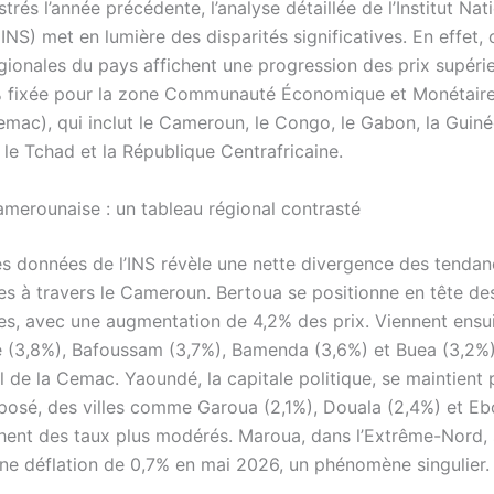
trés l’année précédente, l’analyse détaillée de l’Institut Nat
(INS) met en lumière des disparités significatives. En effet, 
gionales du pays affichent une progression des prix supérie
% fixée pour la zone Communauté Économique et Monétaire 
emac), qui inclut le Cameroun, le Congo, le Gabon, la Guin
 le Tchad et la République Centrafricaine.
camerounaise : un tableau régional contrasté
s données de l’INS révèle une nette divergence des tenda
tes à travers le Cameroun. Bertoua se positionne en tête des 
es, avec une augmentation de 4,2% des prix. Viennent ensu
(3,8%), Bafoussam (3,7%), Bamenda (3,6%) et Buea (3,2%)
l de la Cemac. Yaoundé, la capitale politique, se maintient
pposé, des villes comme Garoua (2,1%), Douala (2,4%) et E
chent des taux plus modérés. Maroua, dans l’Extrême-Nord, 
e déflation de 0,7% en mai 2026, un phénomène singulier.