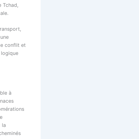
e Tchad,
ale.
transport,
 une
 conflit et
 logique
able à
enaces
omérations
Ce
 la
acheminés