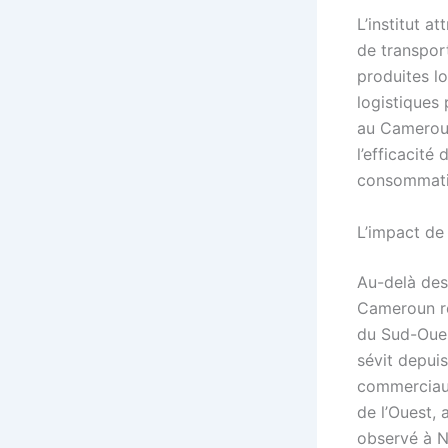
L’institut a
de transport
produites l
logistiques 
au Cameroun
l’efficacité
consommati
L’impact de 
Au-delà des 
Cameroun re
du Sud-Ouest
sévit depui
commerciaux,
de l’Ouest,
observé à N