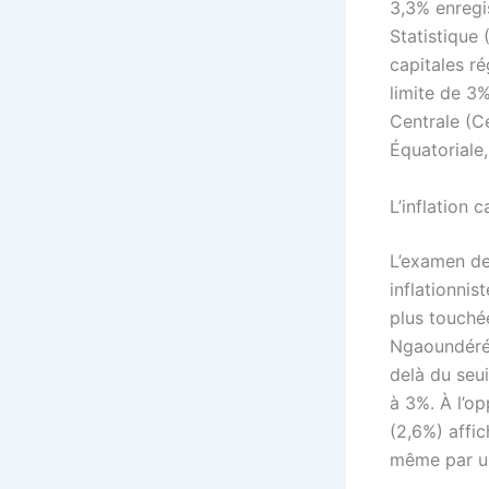
3,3% enregis
Statistique 
capitales ré
limite de 3
Centrale (C
Équatoriale,
L’inflation 
L’examen de
inflationnis
plus touché
Ngaoundéré 
delà du seui
à 3%. À l’o
(2,6%) affi
même par un