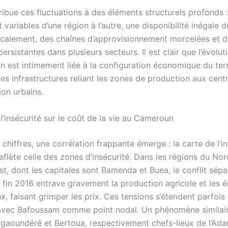
ttribue ces fluctuations à des éléments structurels profonds 
 variables d’une région à l’autre, une disponibilité inégale 
ocalement, des chaînes d’approvisionnement morcelées et d
persistantes dans plusieurs secteurs. Il est clair que l’évolut
 est intimement liée à la configuration économique du terri
 des infrastructures reliant les zones de production aux cent
on urbains.
l’insécurité sur le coût de la vie au Cameroun
chiffres, une corrélation frappante émerge : la carte de l’in
flète celle des zones d’insécurité. Dans les régions du No
, dont les capitales sont Bamenda et Buea, le conflit sépar
s fin 2016 entrave gravement la production agricole et les 
 faisant grimper les prix. Ces tensions s’étendent parfois 
 avec Bafoussam comme point nodal. Un phénomène similair
gaoundéré et Bertoua, respectivement chefs-lieux de l’Ad