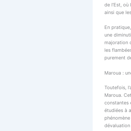
de l’Est, où
ainsi que le
En pratique,
une diminut
majoration 
les flambées
purement dé
Maroua : une
Toutefois, l
Maroua. Cet
constantes 
étudiées à 
phénomène s
dévaluation