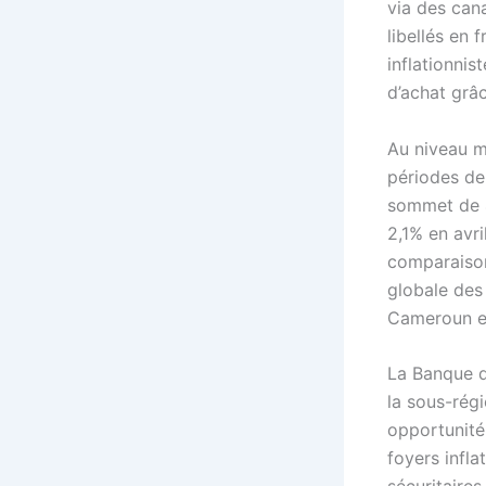
via des can
libellés en
inflationnis
d’achat grâ
Au niveau m
périodes de 
sommet de 4
2,1% en avr
comparaison
globale des
Cameroun en
La Banque de
la sous-régi
opportunité
foyers infla