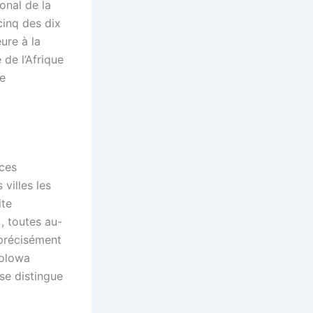
ional de la
cinq des dix
ure à la
de l’Afrique
ée
nces
villes les
ite
, toutes au-
 précisément
bolowa
se distingue