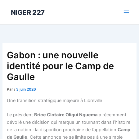
Aller
au
NIGER 227
contenu
Gabon : une nouvelle
identité pour le Camp de
Gaulle
Par
/
3 juin 2026
Une transition stratégique majeure à Libreville
Le président
Brice Clotaire Oligui Nguema
a récemment
dévoilé une décision qui marque un tournant dans l’histoire
de la nation : la disparition prochaine de l’appellation
Camp
de Gaulle
. Cette annonce ne se limite pas à une simple