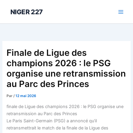
Aller
au
NIGER 227
contenu
Finale de Ligue des
champions 2026 : le PSG
organise une retransmission
au Parc des Princes
Par
/
12 mai 2026
finale de Ligue des champions 2026 : le PSG organise une
retransmission au Parc des Princes
Le Paris Saint-Germain (PSG) a annoncé qu’il
retransmettrait le match de la finale de la Ligue des