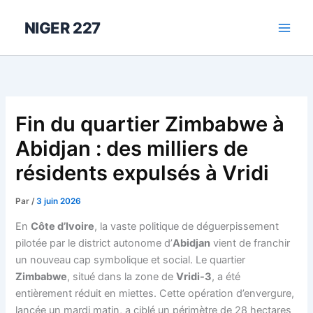
Aller
au
NIGER 227
contenu
Fin du quartier Zimbabwe à
Abidjan : des milliers de
résidents expulsés à Vridi
Par
/
3 juin 2026
En
Côte d’Ivoire
, la vaste politique de déguerpissement
pilotée par le district autonome d’
Abidjan
vient de franchir
un nouveau cap symbolique et social. Le quartier
Zimbabwe
, situé dans la zone de
Vridi-3
, a été
entièrement réduit en miettes. Cette opération d’envergure,
lancée un mardi matin, a ciblé un périmètre de 28 hectares