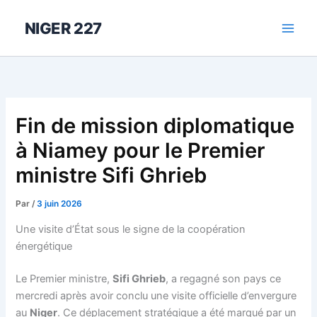
Aller
au
NIGER 227
contenu
Fin de mission diplomatique
à Niamey pour le Premier
ministre Sifi Ghrieb
Par
/
3 juin 2026
Une visite d’État sous le signe de la coopération
énergétique
Le Premier ministre,
Sifi Ghrieb
, a regagné son pays ce
mercredi après avoir conclu une visite officielle d’envergure
au
Niger
. Ce déplacement stratégique a été marqué par un