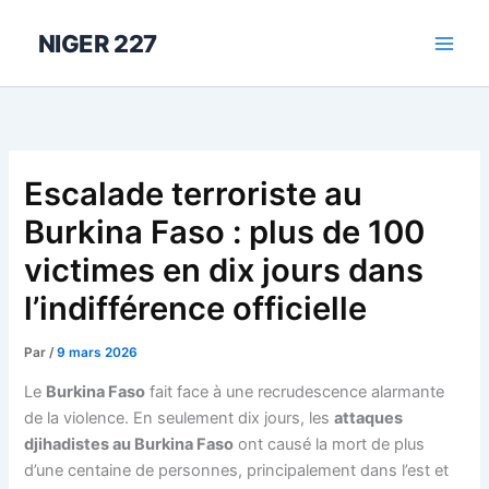
Aller
au
NIGER 227
contenu
Escalade terroriste au
Burkina Faso : plus de 100
victimes en dix jours dans
l’indifférence officielle
Par
/
9 mars 2026
Le
Burkina Faso
fait face à une recrudescence alarmante
de la violence. En seulement dix jours, les
attaques
djihadistes au Burkina Faso
ont causé la mort de plus
d’une centaine de personnes, principalement dans l’est et