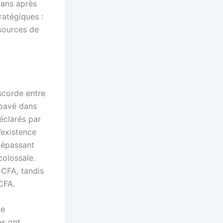
 ans après
tratégiques :
 sources de
iscorde entre
pavé dans
éclarés par
’existence
dépassant
colossale.
 CFA, tandis
CFA.
te
es ont