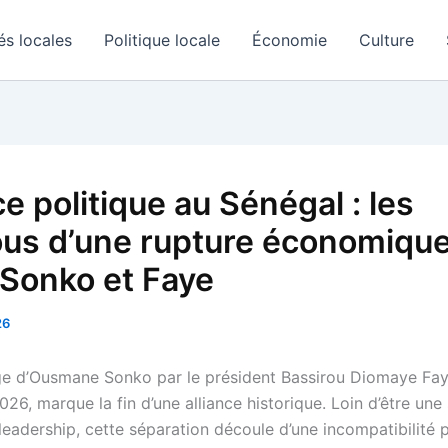
és locales
Politique locale
Économie
Culture
e politique au Sénégal : les
us d’une rupture économiqu
 Sonko et Faye
26
e d’Ousmane Sonko par le président Bassirou Diomaye Fay
26, marque la fin d’une alliance historique. Loin d’être une
 leadership, cette séparation découle d’une incompatibilité