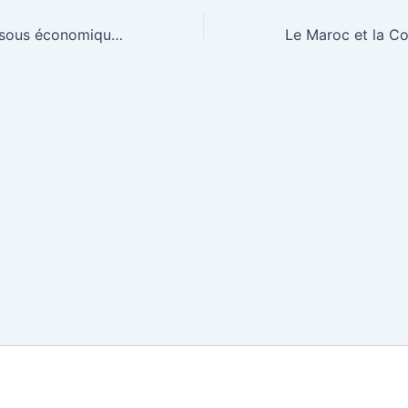
Sénégal : les dessous économiques de la rupture entre Bassirou Diomaye Faye et Ousmane Sonko