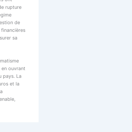
de rupture
régime
estion de
 financières
surer sa
agmatisme
t en ouvrant
u pays. La
ros et la
la
enable,