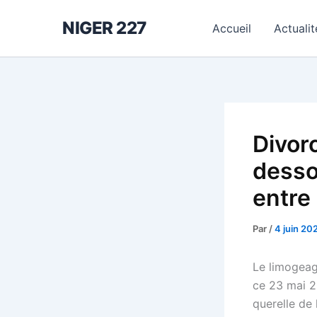
Aller
NIGER 227
au
Accueil
Actualit
contenu
Divorc
desso
entre
Par
/
4 juin 20
Le limogeag
ce 23 mai 20
querelle de