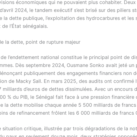
visions économiques qui ne pouvaient plus cohabiter. Deux
 d’avril 2024, le tandem exécutif s’est brisé sur des piliers s
e la dette publique, l’exploitation des hydrocarbures et les
de l’État sénégalais.
e la dette, point de rupture majeur
de l’endettement national constitue le principal point de d
ommes. Dès septembre 2024, Ousmane Sonko avait jeté un 
dénonçant publiquement des engagements financiers non d
tion de Macky Sall. En mars 2025, des audits ont confirmé l
7 milliards d’euros de dettes dissimulées. Avec un encours 
0 % du PIB, le Sénégal fait face à une pression financière 
de la dette mobilise chaque année 5 500 milliards de francs
oins de refinancement frôlent les 6 000 milliards de francs 
 situation critique, illustrée par trois dégradations de la no
du pays en seulement douze mois, deux stratégies opposé