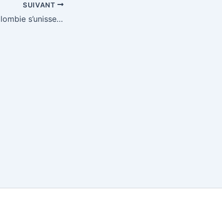
SUIVANT
Le Maroc et la Colombie s’unissent pour renforcer la paix aux Nations unies