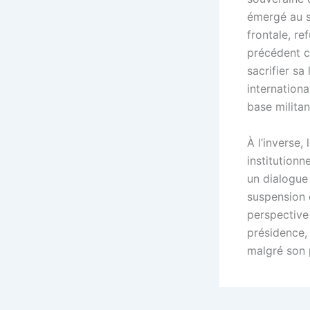
émergé au s
frontale, re
précédent c
sacrifier sa
internationa
base militan
À l’inverse
institutionn
un dialogue 
suspension 
perspective
présidence,
malgré son p