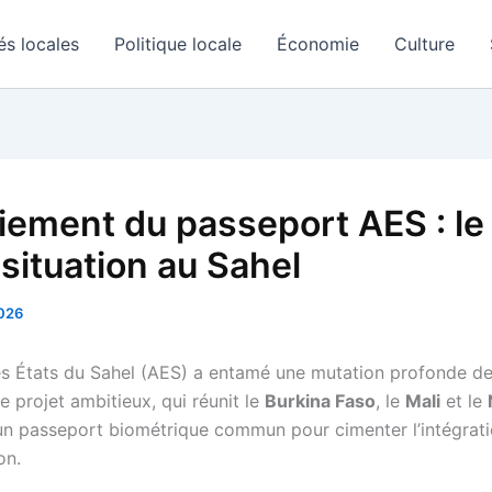
és locales
Politique locale
Économie
Culture
iement du passeport AES : le
 situation au Sahel
2026
des États du Sahel (AES) a entamé une mutation profonde de 
Ce projet ambitieux, qui réunit le
Burkina Faso
, le
Mali
et le
 un passeport biométrique commun pour cimenter l’intégrati
on.