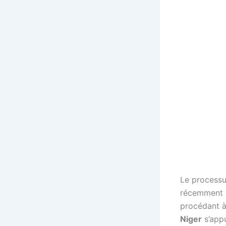
Le processu
récemment m
procédant à 
Niger
s’appu