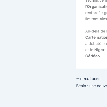
Techniqueme
l’
Organisatio
renforcée g
limitant ain
Au-delà de l
Carte natio
a débuté en
et le
Niger
,
Cédéao
.
PRÉCÉDENT