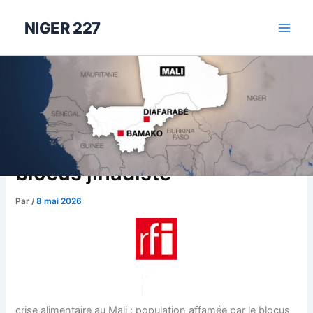
Aller
au
NIGER 227
contenu
Crise alimentaire au Mali :
population affamée par le
blocus jihadiste
Par
/
8 mai 2026
crise alimentaire au Mali : population affamée par le blocus