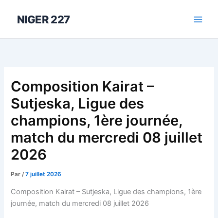
Aller
au
NIGER 227
contenu
Composition Kairat –
Sutjeska, Ligue des
champions, 1ère journée,
match du mercredi 08 juillet
2026
Par
/
7 juillet 2026
Composition Kairat – Sutjeska, Ligue des champions, 1ère
journée, match du mercredi 08 juillet 2026