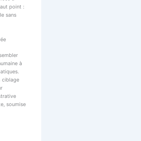
aut point :
lle sans
rée
 sembler
 humaine à
atiques.
 ciblage
ur
strative
te, soumise