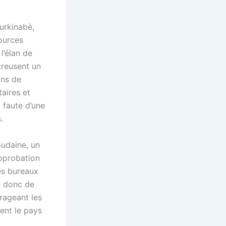
burkinabè,
ources
l’élan de
creusent un
ons de
taires et
 faute d’une
.
oudaine, un
approbation
es bureaux
ue donc de
rageant les
ent le pays