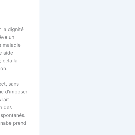
 la dignité
lève un
de maladie
e aide
 cela la
ion.
ect, sans
que d’imposer
rait
on des
 spontanés.
kinabè prend