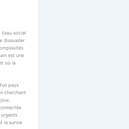
 tissu social
de dissuader
complexités
hain est une
et où la
d’un pays
 En cherchant
jour,
éconnectée
s urgents
t la survie