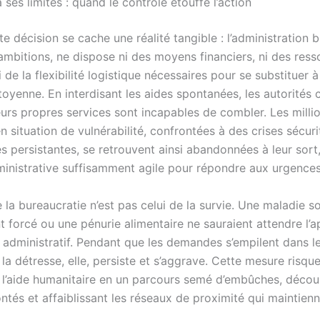
à ses limites : quand le contrôle étouffe l’action
te décision se cache une réalité tangible : l’administration 
ambitions, ne dispose ni des moyens financiers, ni des ress
 de la flexibilité logistique nécessaires pour se substituer à 
itoyenne. En interdisant les aides spontanées, les autorités 
eurs propres services sont incapables de combler. Les milli
 situation de vulnérabilité, confrontées à des crises sécuri
 persistantes, se retrouvent ainsi abandonnées à leur sort,
inistrative suffisamment agile pour répondre aux urgences
la bureaucratie n’est pas celui de la survie. Une maladie s
 forcé ou une pénurie alimentaire ne sauraient attendre l’
r administratif. Pendant que les demandes s’empilent dans l
, la détresse, elle, persiste et s’aggrave. Cette mesure risq
 l’aide humanitaire en un parcours semé d’embûches, décou
ntés et affaiblissant les réseaux de proximité qui maintienn