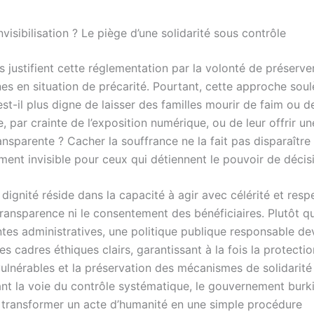
nvisibilisation ? Le piège d’une solidarité sous contrôle
s justifient cette réglementation par la volonté de préserver
es en situation de précarité. Pourtant, cette approche sou
st-il plus digne de laisser des familles mourir de faim ou 
, par crainte de l’exposition numérique, ou de leur offrir un
ansparente ? Cacher la souffrance ne la fait pas disparaître ;
ment invisible pour ceux qui détiennent le pouvoir de décis
 dignité réside dans la capacité à agir avec célérité et resp
 transparence ni le consentement des bénéficiaires. Plutôt 
ntes administratives, une politique publique responsable dev
des cadres éthiques clairs, garantissant à la fois la protecti
ulnérables et la préservation des mécanismes de solidarité
ant la voie du contrôle systématique, le gouvernement bur
e transformer un acte d’humanité en une simple procédure