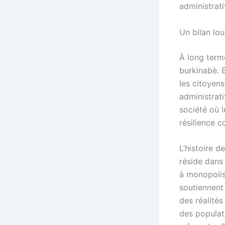
administrati
Un bilan lo
À long terme
burkinabè. E
les citoyens
administrati
société où l
résilience co
L’histoire d
réside dans 
à monopolise
soutiennent
des réalités
des populati