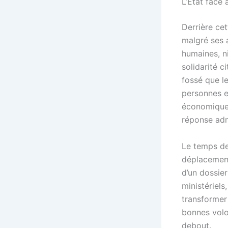
L’État face 
Derrière cet
malgré ses 
humaines, ni
solidarité c
fossé que l
personnes en
économiques
réponse adm
Le temps de 
déplacement
d’un dossie
ministériels
transformer
bonnes volo
debout.