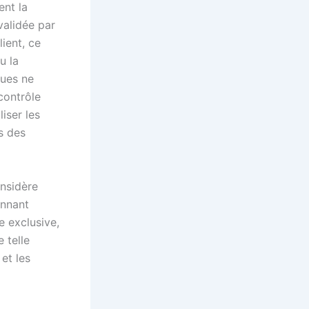
ent la
validée par
ient, ce
u la
ques ne
contrôle
liser les
s des
onsidère
onnant
e exclusive,
 telle
et les