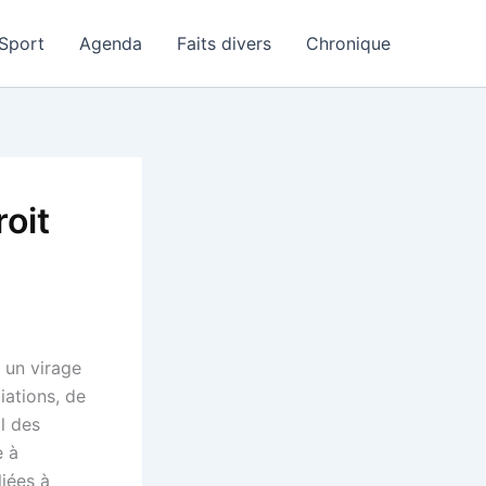
Sport
Agenda
Faits divers
Chronique
roit
é
r un virage
iations, de
l des
e à
liées à