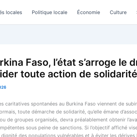
és locales
Politique locale
Économie
Culture
kina Faso, l’état s’arroge le d
ider toute action de solidarit
2026
ves caritatives spontanées au Burkina Faso viennent de subi
ormais, toute démarche de solidarité, qu’elle émane d’assoc
 ou de groupes organisés, devra préalablement obtenir l’ava
mpétentes sous peine de sanctions. Si l’objectif affiché vis
 dignité des populations vulnérables et à éviter les dérives 