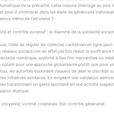
 numérique de la précarité, cette mesure interroge au plus h
tat peut-il s’immiscer dans les élans de générosité individue
ssence même de l’altruisme ?
mité et contrôle excessif : le dilemme de la solidarité encad
ue, l’idée de réguler les collectes caritatives en ligne peut
es réseaux sociaux ont en effet parfois réduit la souffrance
pectacle numérique, exploité à des fins mercantiles ou médi
n optant pour une approche globalisante plutôt que pour un
bus, les autorités burkinabè risquent de jeter le discrédit s
é des initiatives solidaires. En exigeant une validation admini
elles transforment un geste spontané en une activité suspec
sation étatique.
citoyenne, victime collatérale d’un contrôle généralisé