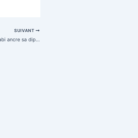
SUIVANT
Gabon : Abou Dhabi ancre sa diplomatie à Libreville