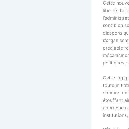
Cette nouve
liberté d’ai
l’administra
sont bien s
diaspora qui
s’organisent
préalable re
mécanismes d
politiques p
Cette logiqu
toute initi
comme l’uniq
étouffant ai
approche ne 
institutions