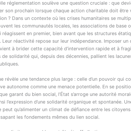
lle réglementation soulève une question cruciale : que devi
der son prochain lorsque chaque action charitable doit être 
tion ? Dans un contexte où les crises humanitaires se multipl
ouvent les communautés locales, les associations de base o
 réagissent en premier, bien avant que les structures étati
. Leur réactivité repose sur leur indépendance. Imposer un 
vient à brider cette capacité d’intervention rapide et à fragi
e solidarité qui, depuis des décennies, pallient les lacune
ubliques.
e révèle une tendance plus large : celle d’un pouvoir qui c
ative autonome comme une menace potentielle. En se positi
ue garant du bien social, l’État s’arroge une autorité moral
nsi l’expression d’une solidarité organique et spontanée. Une
peut qu’alimenter un climat de défiance entre les citoyens 
, sapant les fondements mêmes du lien social.