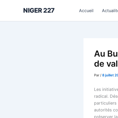
Aller
NIGER 227
au
Accueil
Actualit
contenu
Au Bur
de val
Par
/
8 juillet 
Les initiati
radical. Dés
particuliers
autorités co
préserver la