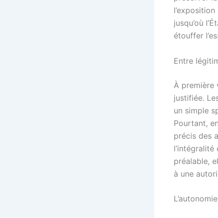
l’exposition
jusqu’où l’É
étouffer l’e
Entre légiti
À première v
justifiée. L
un simple s
Pourtant, e
précis des a
l’intégralit
préalable, 
à une autori
L’autonomie 