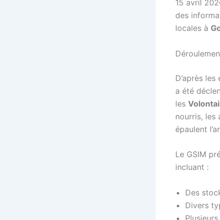
15 avril 20
des informat
locales à
Go
Déroulement
D’après les 
a été décle
les
Volontai
nourris, les
épaulent l’a
Le GSIM pré
incluant :
Des stock
Divers ty
Plusieurs