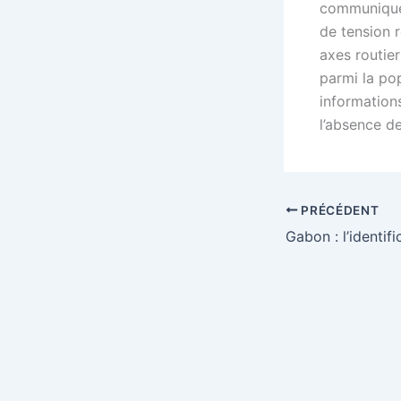
communiqué 
de tension r
axes routie
parmi la po
information
l’absence de
PRÉCÉDENT