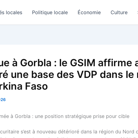
és locales
Politique locale
Économie
Culture
e à Gorbla : le GSIM affirme 
ré une base des VDP dans le
rkina Faso
026
mée à Gorbla : une position stratégique prise pour cible
écuritaire s’est à nouveau détérioré dans la région du Nord 