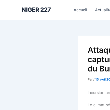
Aller
NIGER 227
au
Accueil
Actualit
contenu
Attaqu
captu
du Bu
Par
/
15 avril 2
Incursion ar
Le climat s