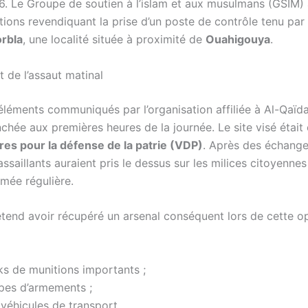
26. Le Groupe de soutien à l’islam et aux musulmans (GSIM) 
ions revendiquant la prise d’un poste de contrôle tenu par 
rbla
, une localité située à proximité de
Ouahigouya
.
 de l’assaut matinal
éléments communiqués par l’organisation affiliée à Al-Qaïda,
nchée aux premières heures de la journée. Le site visé étai
res pour la défense de la patrie (VDP)
. Après des échange
 assaillants auraient pris le dessus sur les milices citoyennes
rmée régulière.
tend avoir récupéré un arsenal conséquent lors de cette op
s de munitions importants ;
pes d’armements ;
 véhicules de transport.