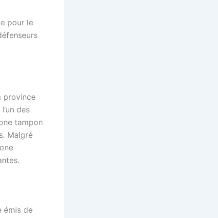
e pour le
défenseurs
a province
 l’un des
 zone tampon
s. Malgré
zone
antes.
e émis de