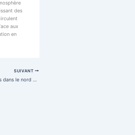
tmosphère
issant des
irculent
 face aux
ution en
SUIVANT
Menace des mines dans le nord du mali : un camion détruit près d’aguelhok