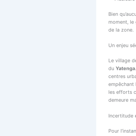
Bien qu’auc
moment, le 
de la zone.
Un enjeu sé
Le village 
du
Yatenga
centres urb
empêchant l
les efforts
demeure mar
Incertitude 
Pour l’insta