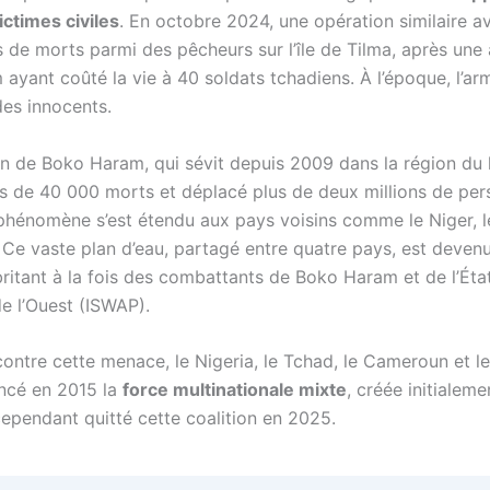
ictimes civiles
. En octobre 2024, une opération similaire ava
s de morts parmi des pêcheurs sur l’île de Tilma, après une
ayant coûté la vie à 40 soldats tchadiens. À l’époque, l’arm
des innocents.
ion de Boko Haram, qui sévit depuis 2009 dans la région du 
lus de 40 000 morts et déplacé plus de deux millions de pe
 phénomène s’est étendu aux pays voisins comme le Niger,
. Ce vaste plan d’eau, partagé entre quatre pays, est deven
britant à la fois des combattants de Boko Haram et de l’Éta
de l’Ouest (ISWAP).
contre cette menace, le Nigeria, le Tchad, le Cameroun et l
ancé en 2015 la
force multinationale mixte
, créée initialeme
cependant quitté cette coalition en 2025.