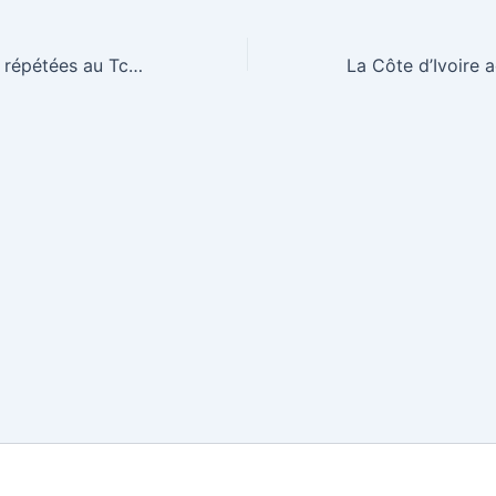
Fausses couches répétées au Tchad : un défi médical et social méconnu