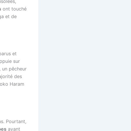
solées,
s
ont touché
ga et de
parus et
appuie sur
, un pêcheur
jorité des
 Boko Haram
s. Pourtant,
pes
ayant