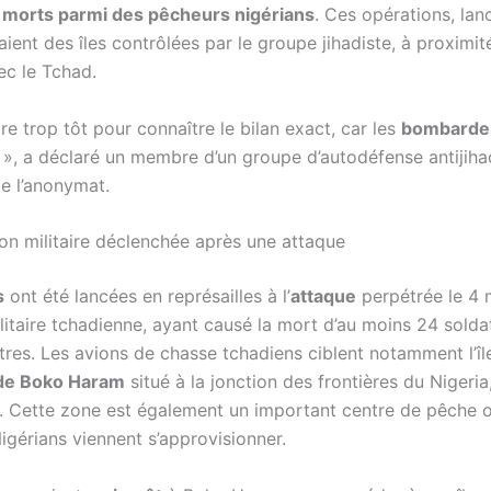
 morts parmi des pêcheurs nigérians
. Ces opérations, lan
saient des îles contrôlées par le groupe jihadiste, à proximit
ec le Tchad.
ore trop tôt pour connaître le bilan exact, car les
bombarde
 », a déclaré un membre d’un groupe d’autodéfense antijiha
de l’anonymat.
on militaire déclenchée après une attaque
s
ont été lancées en représailles à l’
attaque
perpétrée le 4 
litaire tchadienne, ayant causé la mort d’au moins 24 solda
utres. Les avions de chasse tchadiens ciblent notamment l’î
 de Boko Haram
situé à la jonction des frontières du Nigeria
. Cette zone est également un important centre de pêche 
gérians viennent s’approvisionner.