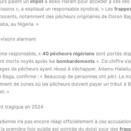
urs paient un
impôt
à Boko Haram pour accéder à ces îles i
oissons », a expliqué un responsable syndical. « Les
frappe
innocents, notamment des pêcheurs originaires de Doron Ba
raba, au Nigeria. »
ovisoire alarmant
ême responsable, «
40 pêcheurs nigérians
sont portés dis
nt morts noyés après les
bombardements
». Ce chiffre s’
ages de pêcheurs ayant réussi à s’échapper. Adamu Haladu
de Baga, confirme : « Beaucoup de personnes ont péri. La ma
ennent de zones où les pêcheurs doivent payer un tribut à
er. »
t tragique en 2024
dienne n’a pas encore réagi officiellement à ces accusation
 la première fois qu’elle est pointée du doigt pour des
frap