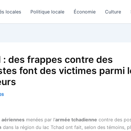
és locales
Politique locale
Économie
Culture
 : des frappes contre des
stes font des victimes parmi 
eurs
26
 aériennes
menées par l’
armée tchadienne
contre des pos
m
dans la région du lac Tchad ont fait, selon des témoins, p