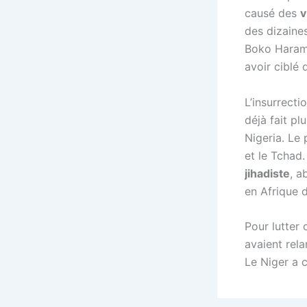
causé des
v
des dizaine
Boko Haram 
avoir ciblé 
L’insurrect
déjà fait p
Nigeria. Le
et le Tchad
jihadiste
, a
en Afrique 
Pour lutter 
avaient rel
Le Niger a 