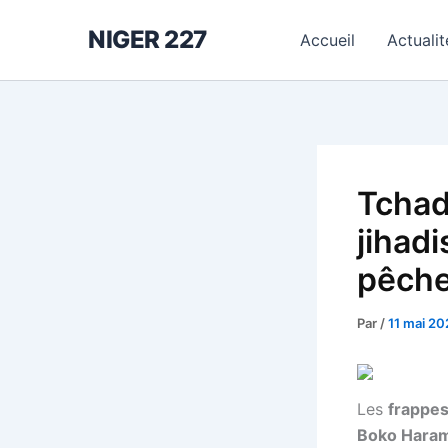
Aller
NIGER 227
au
Accueil
Actualit
contenu
Tchad
jihadi
pêch
Par
/
11 mai 20
Les
frappes
Boko Hara