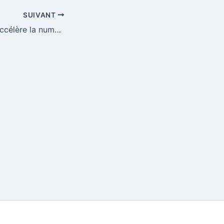
SUIVANT
La Côte d’Ivoire accélère la numérisation de son système éducatif