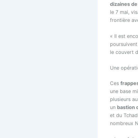
dizaines de
le 7 mai, vi
frontière av
« Il est enc
poursuivent
le couvert 
Une opérati
Ces
frappe
une base mi
plusieurs a
un
bastion
et du Tchad
nombreux Ni