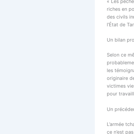
« Les pêche
riches en p
des civils 
l’État de Ta
Un bilan pr
Selon ce m
probableme
les témoign
originaire 
victimes vi
pour travaill
Un précéden
L’armée tcha
ce n’est pas