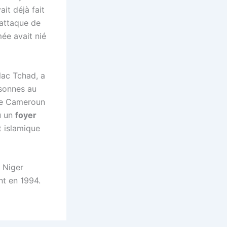
it déjà fait
 attaque de
ée avait nié
lac Tchad, a
rsonnes au
 le Cameroun
u un
foyer
t islamique
e Niger
nt en 1994.