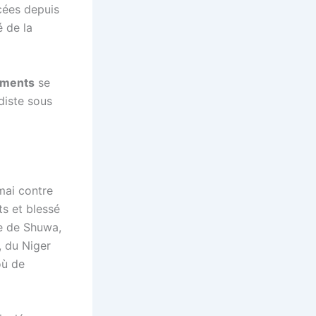
cées depuis
é de la
ments
se
diste sous
mai contre
ts et blessé
le de Shuwa,
, du Niger
où de